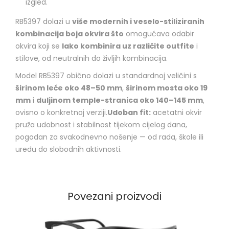
izgled.
RB5397 dolazi u
više modernih i veselo-stiliziranih
kombinacija boja okvira što
omogućava odabir
okvira koji se
lako kombinira uz različite outfite
i
stilove, od neutralnih do življih kombinacija.
Model RB5397 obično dolazi u standardnoj veličini s
širinom leće oko 48–50 mm
,
širinom mosta oko 19
mm
i
duljinom temple-stranica oko 140–145 mm
,
ovisno o konkretnoj verziji.
Udoban fit:
acetatni okvir
pruža udobnost i stabilnost tijekom cijelog dana,
pogodan za svakodnevno nošenje — od rada, škole ili
uredu do slobodnih aktivnosti.
Povezani proizvodi