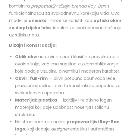
kombinira
prepoznatljiv dizajn brenda Ray-Ban
s
funkcionalnošću za svakodnevnu korekciju vida. Ovaj
model je
uniseks
i može se koristiti kao
optički okvir
za dioptrijske leće
, idealan za svakodnevno nošenje
uz stilsku notu.
Dizajn i konstrukcija:
Oblik okvira:
okvir ne prati klasične pravokutne ili
ovalne linije, već ima suptilno
custom
oblikovanje
koje dodaje vizualnu dinamiku i moderan karakter.
Okvir:
full-rim
— okvir potpuno obuhvaća leće,
pružajući stabilnu i čvrstu konstrukciju pogodnu za
svakodnevnu upotrebu.
Materijal:
plastika
— izdržljiv i relativno lagan
materijal koji daje udobnost nošenja i solidnu
strukturu.
Na stranicama se nalazi
prepoznatljivi Ray-Ban
logo
, koji dodaje
designer
estetiku i autentičan