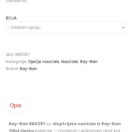
odraslima.
BOJA
SKU:
RB5397
Kategorije:
Dječje naočale
,
Naočale
,
Ray-Ban
Brand:
Ray-Ban
Opis
Ray-Ban RB5397
su
dioptrijske naočale iz Ray-Ban
Elliot Optics
kolekcije — moderan i jedinstven okvir koji