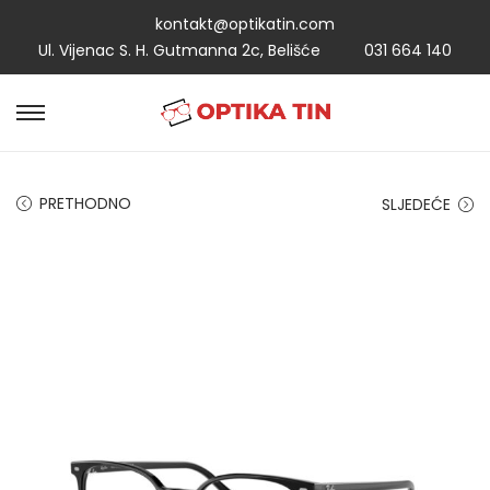
kontakt@optikatin.com
Ul. Vijenac S. H. Gutmanna 2c, Belišće
031 664 140
PRETHODNO
SLJEDEĆE