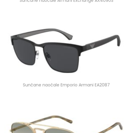
Sunčane naočale Armani Exchange AX4090S
Sunčane naočale Emporio Armani EA2087