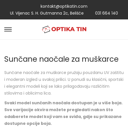
kontakt@optikatin.com
Ul. Vijenac S. H. Gutmanna 2c, Belišće
031 664 140
Sunčane naočale za muškarce
Sunčane naočale za muškarce pružaju pouzdanu UV zaštitu
i moderan izgled u svakoj prilici. U ponudi su klasični, sportski
i elegantni modeli koji se lako prilagođavaju različitim
stilovima i oblicima lica.
Svaki model sunčanih naočala dostupan je u više boja.
Sve varijacije okvira možete pregledati nakon što
odaberete model koji vam se sviđa, gdje su prikazane
dostupne opcije boja.