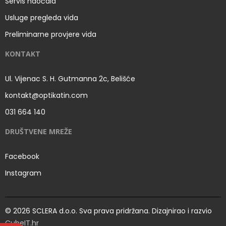
Servis naočala
Usluge pregleda vida
Preliminarne provjere vida
KONTAKT
Ul. Vijenac S. H. Gutmanna 2c, Belišće
kontakt@optikatin.com
031 664 140
DRUŠTVENE MREŽE
Facebook
Instagram
© 2026 SCLERA d.o.o. Sva prava pridržana. Dizajnirao i razvio
CubeIT.hr