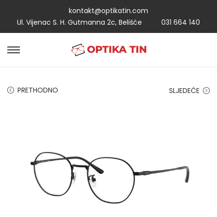
kontakt@optikatin.com
Ul. Vijenac S. H. Gutmanna 2c, Belišće
031 664 140
PRETHODNO
SLJEDEĆE