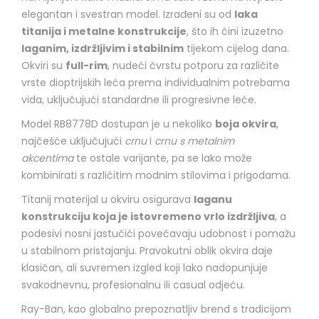
elegantan i svestran model. Izrađeni su od
laka
titanija i metalne konstrukcije
, što ih čini izuzetno
laganim, izdržljivim i stabilnim
tijekom cijelog dana.
Okviri su
full-rim
, nudeći čvrstu potporu za različite
vrste dioptrijskih leća prema individualnim potrebama
vida, uključujući standardne ili progresivne leće.
Model RB8778D dostupan je u nekoliko
boja okvira
,
najčešće uključujući
crnu
i
crnu s metalnim
akcentima
te ostale varijante, pa se lako može
kombinirati s različitim modnim stilovima i prigodama.
Titanij materijal u okviru osigurava
laganu
konstrukciju koja je istovremeno vrlo izdržljiva
, a
podesivi nosni jastučići povećavaju udobnost i pomažu
u stabilnom pristajanju. Pravokutni oblik okvira daje
klasičan, ali suvremen izgled koji lako nadopunjuje
svakodnevnu, profesionalnu ili casual odjeću.
Ray-Ban, kao globalno prepoznatljiv brend s tradicijom