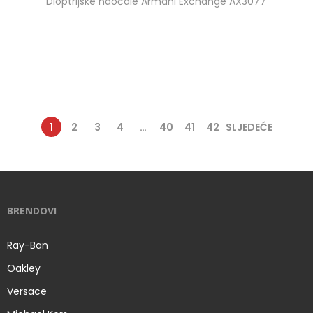
Dioptrijske naočale Armani Exchange AX3077
1
2
3
4
…
40
41
42
SLJEDEĆE
BRENDOVI
Ray-Ban
Oakley
Versace