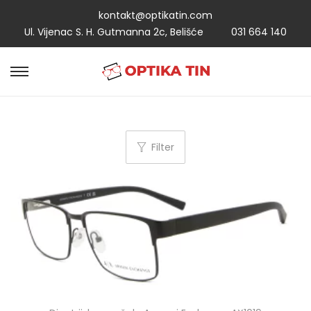
kontakt@optikatin.com
Ul. Vijenac S. H. Gutmanna 2c, Belišće
031 664 140
Filter