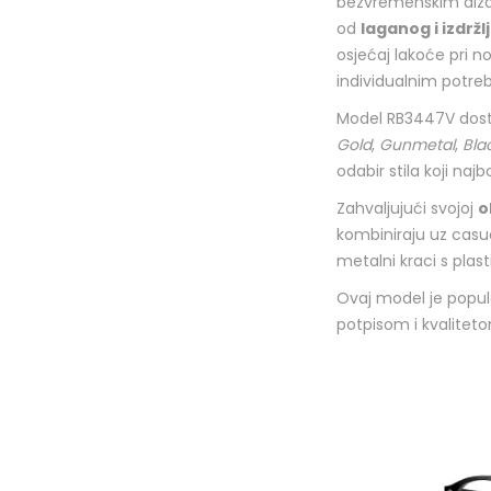
bezvremenskim dizajn
od
laganog i izdrž
osjećaj lakoće pri n
individualnim potre
Model RB3447V dost
Gold
,
Gunmetal
,
Bla
odabir stila koji na
Zahvaljujući svojoj
o
kombiniraju uz casua
metalni kraci s pla
Ovaj model je popula
potpisom i kvalitet