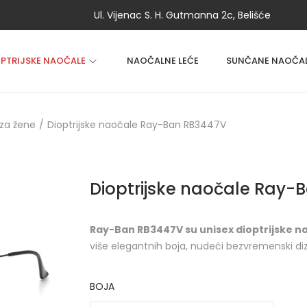
Ul. Vijenac S. H. Gutmanna 2c, Belišće
OPTRIJSKE NAOČALE
NAOČALNE LEĆE
SUNČANE NAOČA
za žene
/
Dioptrijske naočale Ray-Ban RB3447V
Dioptrijske naočale Ray-
Ray-Ban RB3447V su unisex dioptrijske n
više elegantnih boja, nudeći bezvremenski diz
BOJA