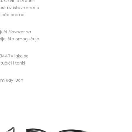
. Okvir je izrađen
jnost uz istovremeno
h leća prema
ujući
Havana on
ije, što omogućuje
3447V lako se
učići i tanki
nim Ray-Ban