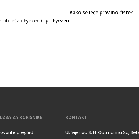
Kako se leće pravilno čiste?
nih leća i Eyezen (npr. Eyezen
UŽBA ZA KORISNIKE
KONTAKT
ovorite pregled
Ul. Vijenac S. H. Gutmanna 2c, Bel