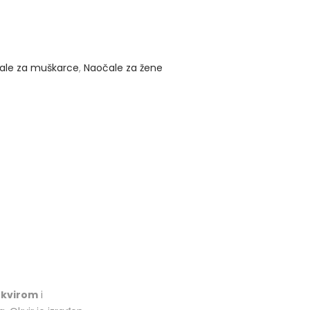
ale za muškarce
,
Naočale za žene
okvirom
i