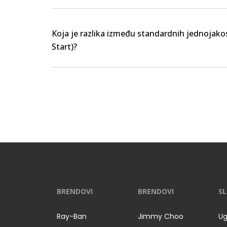
Koja je razlika između standardnih jednojakos
Start)?
BRENDOVI
BRENDOVI
SL
Ray-Ban
Jimmy Choo
Ug