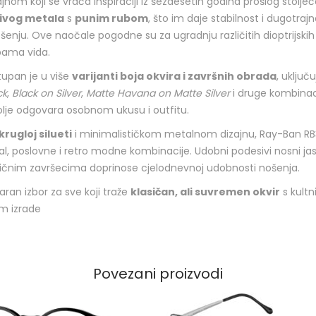
om koji se vraća inspiraciji iz šezdesetih godina prošlog stoljeća
ljivog metala
s
punim rubom
, što im daje stabilnost i dugotra
ošenju. Ove naočale pogodne su za ugradnju različitih dioptrijski
bama vida.
upan je u više
varijanti boja okvira i završnih obrada
, uključ
ck
,
Black on Silver
,
Matte Havana on Matte Silver
i druge kombinac
jbolje odgovara osobnom ukusu i outfitu.
krugloj silueti
i minimalističkom metalnom dizajnu, Ray-Ban RB
l, poslovne i retro modne kombinacije. Udobni podesivi nosni jast
stičnim završecima doprinose cjelodnevnoj udobnosti nošenja.
ran izbor za sve koji traže
klasičan, ali suvremen okvir
s kult
om izrade
Povezani proizvodi