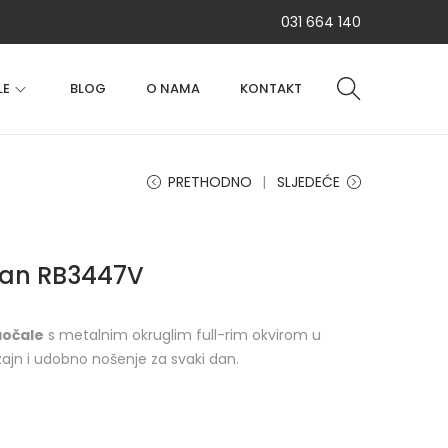
031 664 140
LE
BLOG
O NAMA
KONTAKT
PRETHODNO
SLJEDEĆE
Ban RB3447V
aočale
s metalnim okruglim full-rim okvirom u
ajn i udobno nošenje za svaki dan.