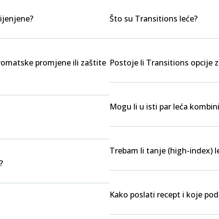
ijenjene?
Što su Transitions leće?
kromatske promjene ili zaštite
Postoje li Transitions opcije z
Mogu li u isti par leća kombini
Trebam li tanje (high-index) l
?
Kako poslati recept i koje po