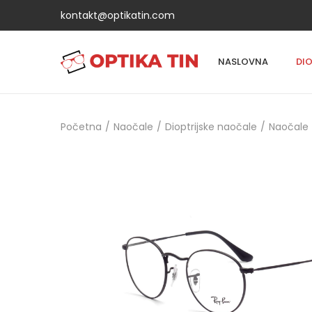
kontakt@optikatin.com
NASLOVNA
DI
Početna
/
Naočale
/
Dioptrijske naočale
/
Naočale 