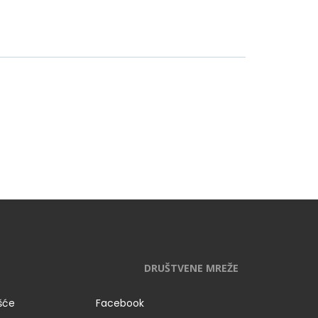
DRUŠTVENE MREŽE
išće
Facebook