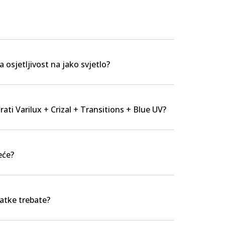
a osjetljivost na jako svjetlo?
rati Varilux + Crizal + Transitions + Blue UV?
eće?
datke trebate?