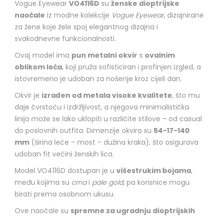
Vogue Eyewear
VO4116D
su
ženske dioptrijske
naočale
iz modne kolekcije
Vogue Eyewear
, dizajnirane
za žene koje žele spoj elegantnog dizajna i
svakodnevne funkcionalnosti.
Ovaj model ima
pun metalni okvir
s
ovalnim
oblikom leća
, koji pruža sofisticiran i profinjen izgled, a
istovremeno je udoban za nošenje kroz cijeli dan.
Okvir je
izrađen od metala visoke kvalitete
, što mu
daje čvrstoću i izdržljivost, a njegova minimalistička
linija može se lako uklopiti u različite stilove – od casual
do poslovnih outfita. Dimenzije okvira su
54-17-140
mm
(širina leće – most – dužina kraka), što osigurava
udoban fit većini ženskih lica.
Model VO4116D dostupan je u
višestrukim bojama
,
među kojima su
crna
i
pale gold
, pa korisnice mogu
birati prema osobnom ukusu.
Ove naočale su
spremne za ugradnju dioptrijskih