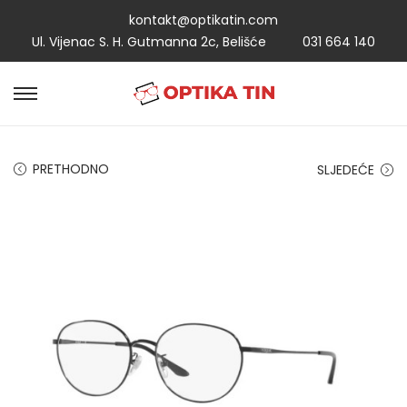
kontakt@optikatin.com
Ul. Vijenac S. H. Gutmanna 2c, Belišće
031 664 140
PRETHODNO
SLJEDEĆE