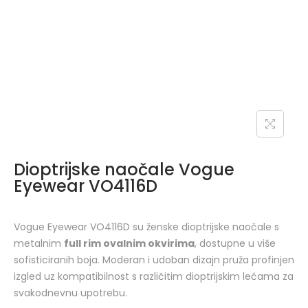
Dioptrijske naočale Vogue
Eyewear VO4116D
Vogue Eyewear VO4116D su ženske dioptrijske naočale s
metalnim
full rim ovalnim okvirima
, dostupne u više
sofisticiranih boja. Moderan i udoban dizajn pruža profinjen
izgled uz kompatibilnost s različitim dioptrijskim lećama za
svakodnevnu upotrebu.