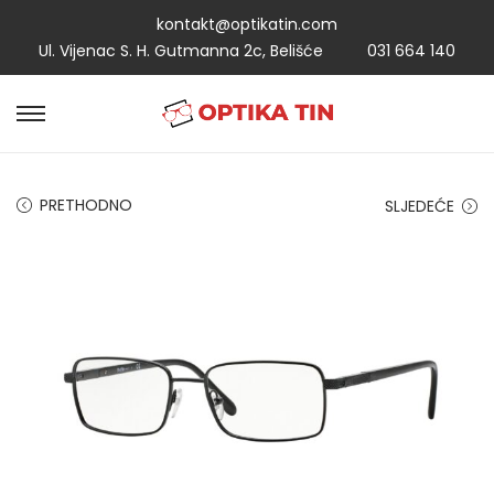
kontakt@optikatin.com
Ul. Vijenac S. H. Gutmanna 2c, Belišće
031 664 140
PRETHODNO
SLJEDEĆE