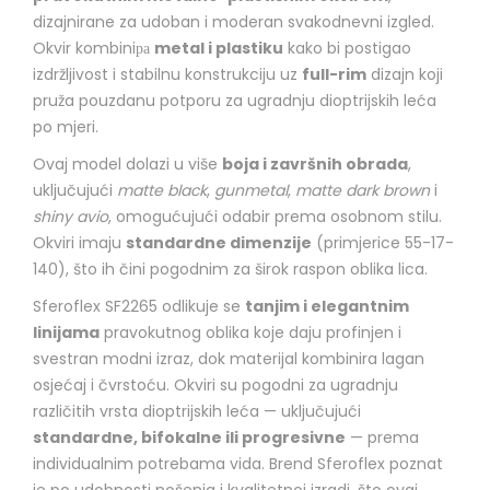
dizajnirane za udoban i moderan svakodnevni izgled.
Okvir kombiniра
metal i plastiku
kako bi postigao
izdržljivost i stabilnu konstrukciju uz
full-rim
dizajn koji
pruža pouzdanu potporu za ugradnju dioptrijskih leća
po mjeri.
Ovaj model dolazi u više
boja i završnih obrada
,
uključujući
matte black
,
gunmetal
,
matte dark brown
i
shiny avio
, omogućujući odabir prema osobnom stilu.
Okviri imaju
standardne dimenzije
(primjerice 55-17-
140), što ih čini pogodnim za širok raspon oblika lica.
Sferoflex SF2265 odlikuje se
tanjim i elegantnim
linijama
pravokutnog oblika koje daju profinjen i
svestran modni izraz, dok materijal kombinira lagan
osjećaj i čvrstoću. Okviri su pogodni za ugradnju
različitih vrsta dioptrijskih leća — uključujući
standardne, bifokalne ili progresivne
— prema
individualnim potrebama vida. Brend Sferoflex poznat
je po udobnosti nošenja i kvalitetnoj izradi, što ovaj