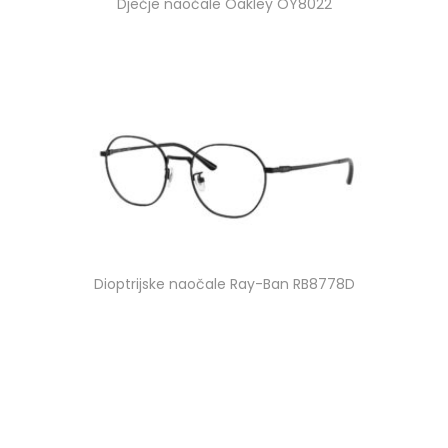
Dječje naočale Oakley OY8022
Dioptrijske naočale Ray-Ban RB8778D