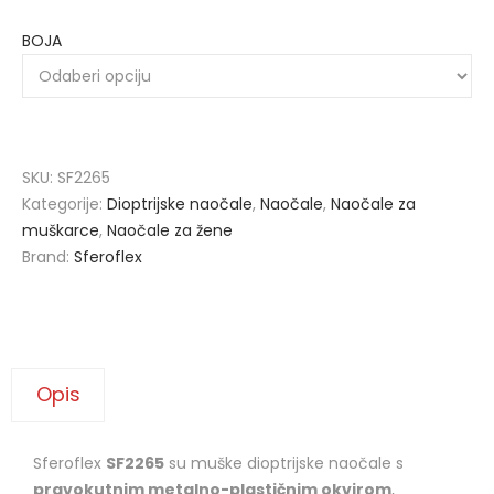
BOJA
SKU:
SF2265
Kategorije:
Dioptrijske naočale
,
Naočale
,
Naočale za
muškarce
,
Naočale za žene
Brand:
Sferoflex
Opis
Sferoflex
SF2265
su muške dioptrijske naočale s
pravokutnim metalno-plastičnim okvirom
,