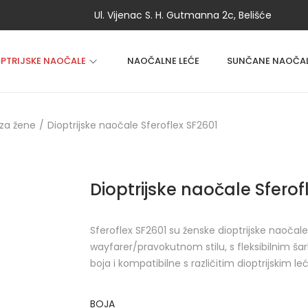
Ul. Vijenac S. H. Gutmanna 2c, Belišće
OPTRIJSKE NAOČALE
NAOČALNE LEĆE
SUNČANE NAOČA
za žene
/
Dioptrijske naočale Sferoflex SF2601
Dioptrijske naočale Sferof
Sferoflex SF2601 su ženske dioptrijske naoča
wayfarer/pravokutnom stilu, s fleksibilnim š
boja i kompatibilne s različitim dioptrijskim
BOJA