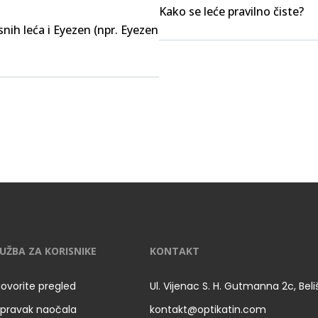
Kako se leće pravilno čiste?
nih leća i Eyezen (npr. Eyezen
UŽBA ZA KORISNIKE
KONTAKT
ovorite pregled
Ul. Vijenac S. H. Gutmanna 2c, Bel
pravak naočala
kontakt@optikatin.com