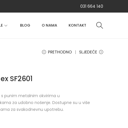
031 664 140
LE
BLOG
O NAMA
KONTAKT
PRETHODNO
SLJEDEĆE
lex SF2601
le s punim metalnim okvirima u
arkama za udobno nošenje. Dostupne su u više
 lećama za svakodnevnu upotrebu.