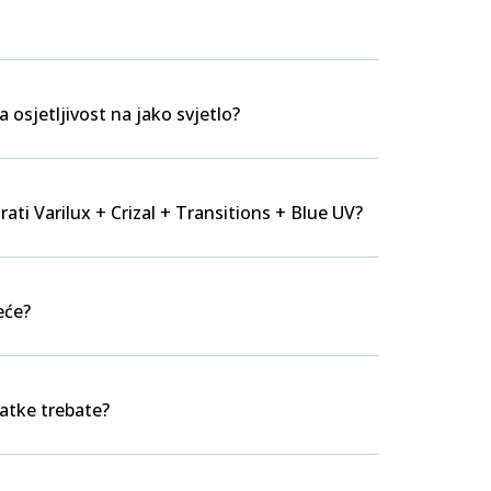
a osjetljivost na jako svjetlo?
rati Varilux + Crizal + Transitions + Blue UV?
eće?
datke trebate?