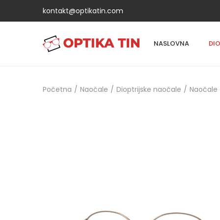
kontakt@optikatin.com
NASLOVNA
DI
Početna
/
Naočale
/
Dioptrijske naočale
/
Naočale 