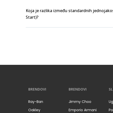
Koja je razlika između standardnih jednojakos
Start)?
BRENDOVI
BRENDOVI
SL
Ray-Ban
Jimmy Choo
Ug
Oakley
Emporio Armani
Po