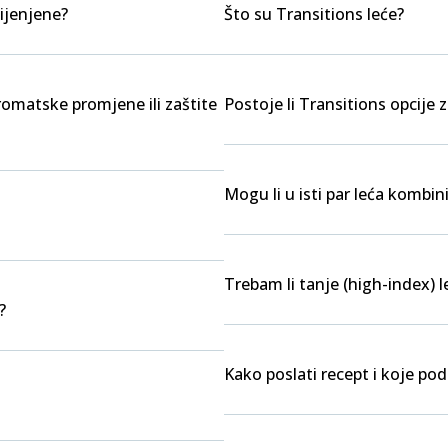
ijenjene?
Što su Transitions leće?
kromatske promjene ili zaštite
Postoje li Transitions opcije z
Mogu li u isti par leća kombini
Trebam li tanje (high-index) l
?
Kako poslati recept i koje po