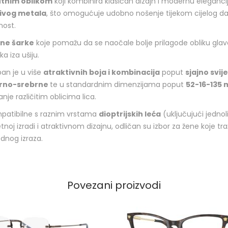
tnim oblikom
koji kombinira klasičan dizajn i modernu elegancij
ljivog metala
, što omogućuje udobno nošenje tijekom cijelog da
nost.
lne šarke
koje pomažu da se naočale bolje prilagode obliku gla
ka iza ušiju.
an je u više
atraktivnih boja i kombinacija
poput
sjajno svij
rno-srebrne
te u standardnim dimenzijama poput
52-16-135
nje različitim oblicima lica.
patibilne s raznim vrstama
dioptrijskih leća
(uključujući jednol
etnoj izradi i atraktivnom dizajnu, odličan su izbor za žene koje tr
dnog izraza.
Povezani proizvodi