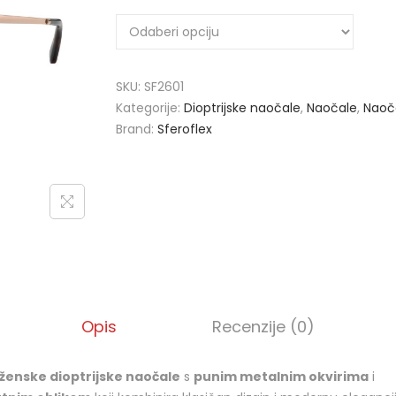
SKU:
SF2601
Kategorije:
Dioptrijske naočale
,
Naočale
,
Naoč
Brand:
Sferoflex
Opis
Recenzije (0)
ženske dioptrijske naočale
s
punim metalnim okvirima
i