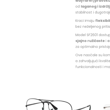
wayfarer/pravoku
od
laganog i izdrž
stabilnost i dugotraj
Kraci imaju
fleksibi
bez neželjenog pritis
Model SF2601 dostup
sjajno ružičaste
i
c
za optimalno pristaja
Ove naočale su kom
a zahvaljujući kvalit
funkcionalnosti i mo