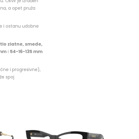
u. Okvir je izrađen
na, a opet pruža
ve i ostanu udobne
etlo zlatne, smeđe,
 mm
i
54-16-135 mm
ične i progresivne),
aže spoj