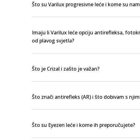
Što su Varilux progresivne leće i kome su nam
Imaju li Varilux leće opciju antirefleksa, foto
od plavog svjetla?
Što je Crizal i zašto je važan?
Što znači antirefleks (AR) i što dobivam s njim
Što su Eyezen leće i kome ih preporučujete?