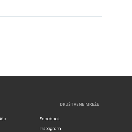
DRUŠTVENE MREŽE
išće
Facebook
Instagram