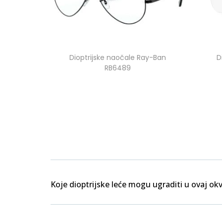
Dioptrijske naočale Ray-Ban
D
RB6489
Koje dioptrijske leće mogu ugraditi u ovaj okv