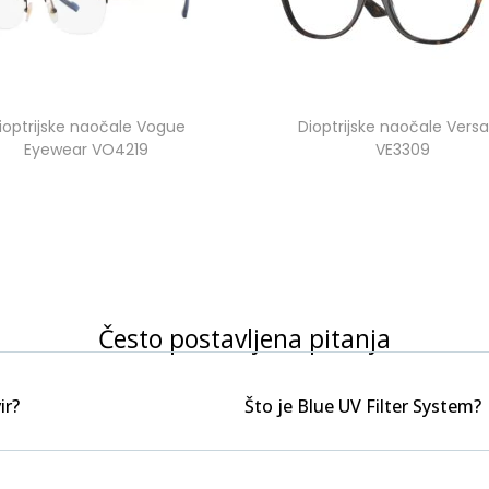
ioptrijske naočale Vogue
Dioptrijske naočale Vers
Eyewear VO4219
VE3309
Često postavljena pitanja
ir?
Što je Blue UV Filter System?