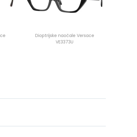
ace
Dioptrijske naočale Versace
VE3373U