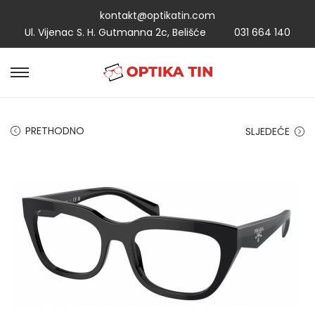
kontakt@optikatin.com
Ul. Vijenac S. H. Gutmanna 2c, Belišće
031 664 140
PRETHODNO
SLJEDEĆE