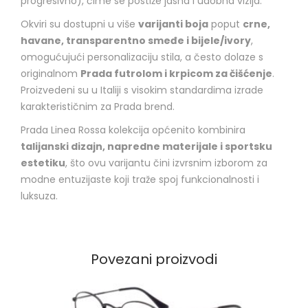
progresivno), čime se postiže jasna i udobna vizija.
Okviri su dostupni u više
varijanti boja
poput
crne,
havane, transparentno smeđe i bijele/ivory
,
omogućujući personalizaciju stila, a često dolaze s
originalnom
Prada futrolom i krpicom za čišćenje
.
Proizvedeni su u Italiji s visokim standardima izrade
karakterističnim za Prada brend.
Prada Linea Rossa kolekcija općenito kombinira
talijanski dizajn, napredne materijale i sportsku
estetiku
, što ovu varijantu čini izvrsnim izborom za
modne entuzijaste koji traže spoj funkcionalnosti i
luksuza.
Povezani proizvodi