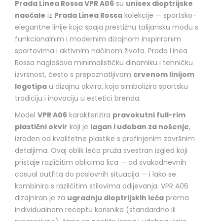
Prada Linea Rossa VPR A06
su
unisex dioptrijske
naočale
iz
Prada Linea Rossa
kolekcije — sportsko-
elegantne linije koja spaja prestižnu talijansku modu s
funkcionalnim i modernim dizajnom inspiriranim
sportovima i aktivnim načinom života. Prada Linea
Rossa naglašava minimalističku dinamiku i tehničku
izvrsnost, često s prepoznatljivom
crvenom linijom
logotipa
u dizajnu okvira, koja simbolizira sportsku
tradiciju i inovaciju u estetici brenda.
Model
VPR A06
karakterizira
pravokutni full-rim
plastični okvir
koji je
lagan i udoban za nošenje
,
izrađen od kvalitetne plastike s profinjenim završnim
detaljima. Ovaj oblik leća pruža svestran izgled koji
pristaje različitim oblicima lica — od svakodnevnih
casual outfita do poslovnih situacija — i lako se
kombinira s različitim stilovima odijevanja. VPR A06
dizajniran je za
ugradnju dioptrijskih leća
prema
individualnom receptu korisnika (standardno ili