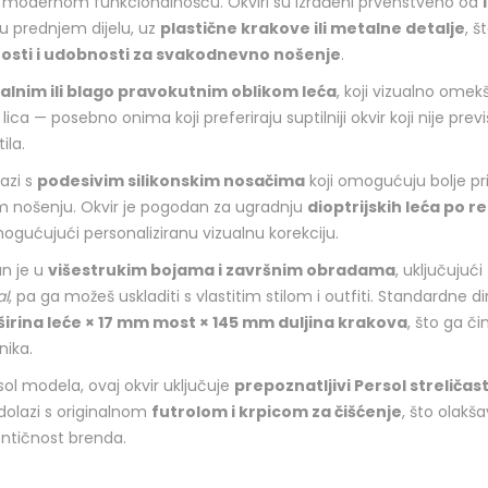
s modernom funkcionalnošću. Okviri su izrađeni prvenstveno od
u prednjem dijelu, uz
plastične krakove ili metalne detalje
, š
nosti i udobnosti za svakodnevno nošenje
.
alnim ili blago pravokutnim oblikom leća
, koji vizualno omekš
 lica — posebno onima koji preferiraju suptilniji okvir koji nije previ
ila.
azi s
podesivim silikonskim nosačima
koji omogućuju bolje pr
om nošenju. Okvir je pogodan za ugradnju
dioptrijskih leća po r
mogućujući personaliziranu vizualnu korekciju.
n je u
višestrukim bojama i završnim obradama
, uključujući
l
, pa ga možeš uskladiti s vlastitim stilom i outfiti. Standardne d
širina leće × 17 mm most × 145 mm duljina krakova
, što ga či
nika.
rsol modela, ovaj okvir uključuje
prepoznatljivi Persol streličast
dolazi s originalnom
futrolom i krpicom za čišćenje
, što olakš
entičnost brenda.