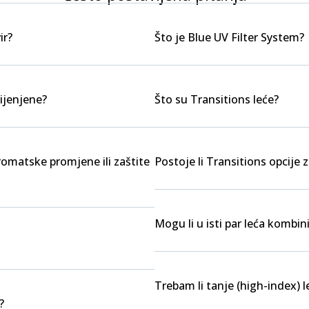
ir?
Što je Blue UV Filter System?
ijenjene?
Što su Transitions leće?
kromatske promjene ili zaštite
Postoje li Transitions opcije z
Mogu li u isti par leća kombini
Trebam li tanje (high-index) l
?