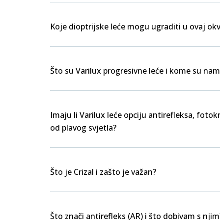
Koje dioptrijske leće mogu ugraditi u ovaj okv
Što su Varilux progresivne leće i kome su nam
Imaju li Varilux leće opciju antirefleksa, foto
od plavog svjetla?
Što je Crizal i zašto je važan?
Što znači antirefleks (AR) i što dobivam s njim