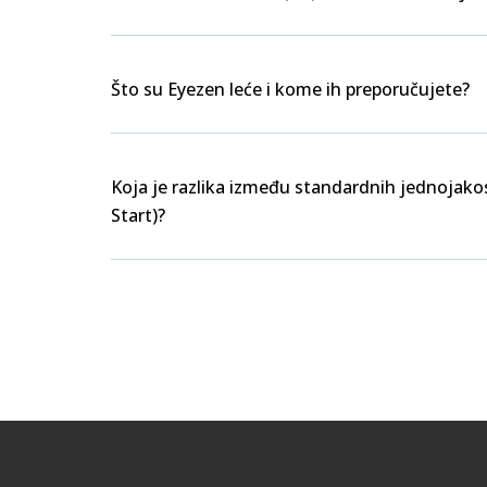
Što su Eyezen leće i kome ih preporučujete?
Koja je razlika između standardnih jednojakos
Start)?