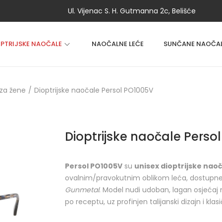
Ul. Vijenac S. H. Gutmanna 2c, Belišće
OPTRIJSKE NAOČALE
NAOČALNE LEĆE
SUNČANE NAOČA
za žene
/
Dioptrijske naočale Persol PO1005V
Dioptrijske naočale Perso
Persol PO1005V
su
unisex dioptrijske nao
ovalnim/pravokutnim oblikom leća, dostupne
Gunmetal
. Model nudi udoban, lagan osjećaj 
po receptu, uz profinjen talijanski dizajn i kla