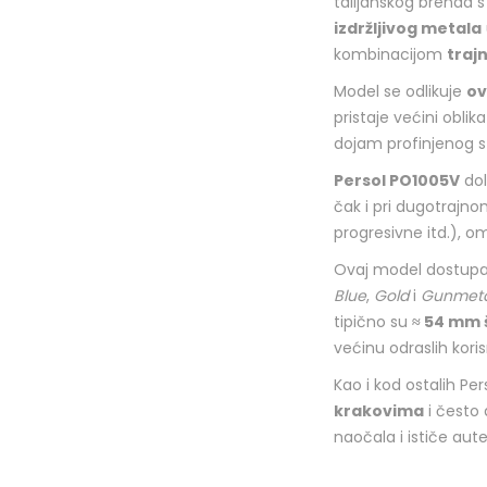
talijanskog brenda 
izdržljivog metala
kombinacijom
traj
Model se odlikuje
ov
pristaje većini oblika
dojam profinjenog st
Persol PO1005V
dol
čak i pri dugotrajn
progresivne itd.), o
Ovaj model dostupa
Blue
,
Gold
i
Gunmeta
tipično su
≈ 54 mm 
većinu odraslih koris
Kao i kod ostalih Pe
krakovima
i često 
naočala i ističe aut