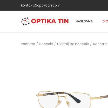
kontakt@optikatin.com
NASLOVNA
DI
Početna
/
Naočale
/
Dioptrijske naočale
/
Naočale 