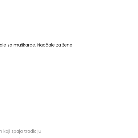
ale za muškarce
,
Naočale za žene
koji spaja tradiciju