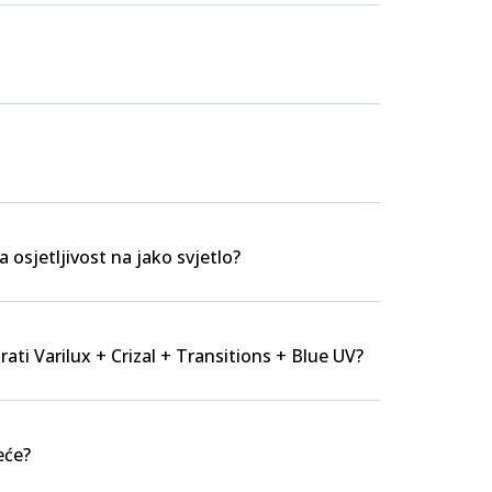
a osjetljivost na jako svjetlo?
rati Varilux + Crizal + Transitions + Blue UV?
eće?