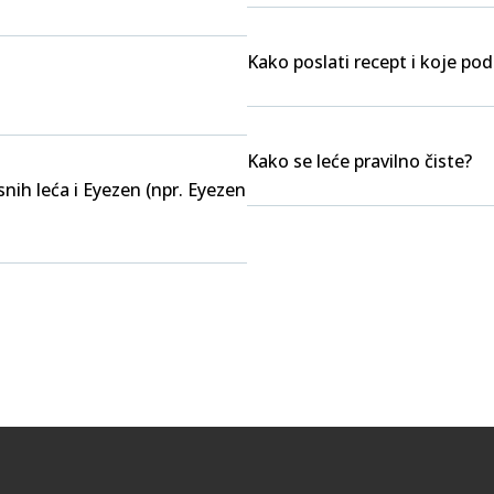
Kako poslati recept i koje po
Kako se leće pravilno čiste?
nih leća i Eyezen (npr. Eyezen