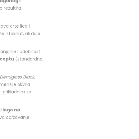
laganog i
to rezultira
ava crte lica i
še istaknut, ali daje
ianjanje i udobnost
eceptu
(standardne,
Demigloss Black
,
imenzije okvira
ni prikladnim za
i logo na
ava održavanje