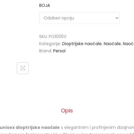
BOJA
SKU:
PO1005V
Kategorije:
Dioptrijske naočale
,
Naočale
,
Naoč
Brand:
Persol
Opis
unisex dioptrijske naočale
s elegantnim i profinjenim dizajnom 