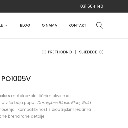
031 664 140
LE
BLOG
O NAMA
KONTAKT
PRETHODNO
SLJEDEĆE
l PO1005V
čale
s metalno-plastičnim okvirima i
 u više boja poput
Demigloss Black
,
Blue
,
Gold
i
nošenja i kompatibilnost s dioptrijskim lećama
sične brendirane detalje.