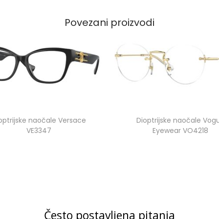
Povezani proizvodi
optrijske naočale Versace
Dioptrijske naočale Vog
VE3347
Eyewear VO4218
Često postavljena pitanja