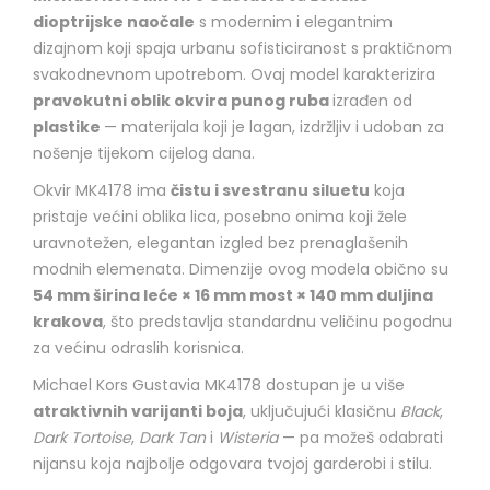
dioptrijske naočale
s modernim i elegantnim
dizajnom koji spaja urbanu sofisticiranost s praktičnom
svakodnevnom upotrebom. Ovaj model karakterizira
pravokutni oblik okvira punog ruba
izrađen od
plastike
— materijala koji je lagan, izdržljiv i udoban za
nošenje tijekom cijelog dana.
Okvir MK4178 ima
čistu i svestranu siluetu
koja
pristaje većini oblika lica, posebno onima koji žele
uravnotežen, elegantan izgled bez prenaglašenih
modnih elemenata. Dimenzije ovog modela obično su
54 mm širina leće × 16 mm most × 140 mm duljina
krakova
, što predstavlja standardnu veličinu pogodnu
za većinu odraslih korisnica.
Michael Kors Gustavia MK4178 dostupan je u više
atraktivnih varijanti boja
, uključujući klasičnu
Black
,
Dark Tortoise
,
Dark Tan
i
Wisteria
— pa možeš odabrati
nijansu koja najbolje odgovara tvojoj garderobi i stilu.