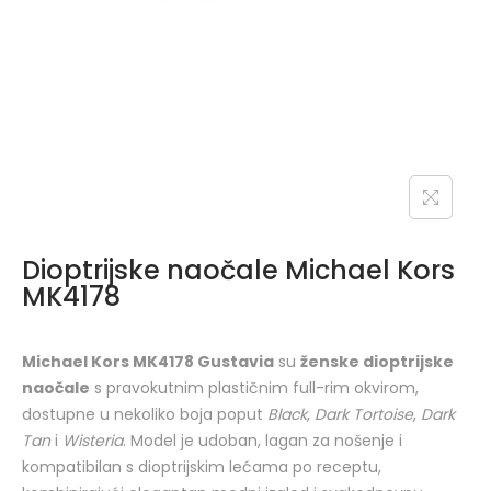
Dioptrijske naočale Michael Kors
MK4178
Michael Kors MK4178 Gustavia
su
ženske dioptrijske
naočale
s pravokutnim plastičnim full-rim okvirom,
dostupne u nekoliko boja poput
Black
,
Dark Tortoise
,
Dark
Tan
i
Wisteria
. Model je udoban, lagan za nošenje i
kompatibilan s dioptrijskim lećama po receptu,