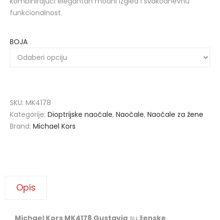
kombinirajući elegantan modni izgled i svakodnevnu
funkcionalnost.
BOJA
SKU:
MK4178
Kategorije:
Dioptrijske naočale
,
Naočale
,
Naočale za žene
Brand:
Michael Kors
Opis
Michael Kors MK4178 Gustavia
su
ženske