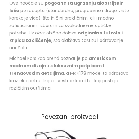
Ove naočale su
pogodne za ugradnju dioptrijskih
leća
po receptu (standardne, progresivne i druge vrste
korekcije vida), što ih čini praktičnim, ali i modno
sofisticiranim izborom za svakodnevne optičke
potrebe. Uz okvir obično dolaze
originalna futrola i
krpica za čišćenje
, što olakšava zaštitu i održavanje
naočala.
Michael Kors kao brend poznat je po
američkom
modnom dizajnu s luksuznim potpisom i
trendovskim detaljima
, a MK4178 model to odražava
kroz elegantne linije i svestran karakter koji pristaje
različitim outfitima.
Povezani proizvodi