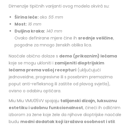
Dimenzije tipičnih varijanti ovog modela okvirâ su:
Širina leće:
oko
55 mm
Most:
16 mm
Duljina kraka:
140 mm
Ovako definirane mjere čine ih
srednje veličine
,
pogodne za mnogo ženskih oblika lica.
Naočale obično dolaze s
demo (prikaznim) lećama
koje se mogu ukloniti i
zamijeniti dioptrijskim
lećama prema vašoj recepturi
(uključujući
jednoveidne, progresivne ili s posebnim premazima
poput anti-refleksnog ili zaštite od plavog svjetla),
ovisno o odabiru optičara.
Miu Miu VMU05VV spajaju
talijanski dizajn, luksuznu
estetiku i udobnu funkcionalnost
, čineći ih odličnim
izborom za žene koje žele da njihove dioptrijske naočale
budu
modni dodatak koji izražava osobnost i stil
.