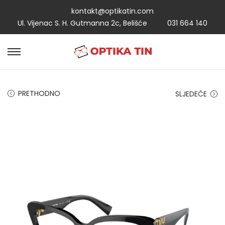
kontakt@optikatin.com
Ul. Vijenac S. H. Gutmanna 2c, Belišće
031 664 140
PRETHODNO
SLJEDEĆE