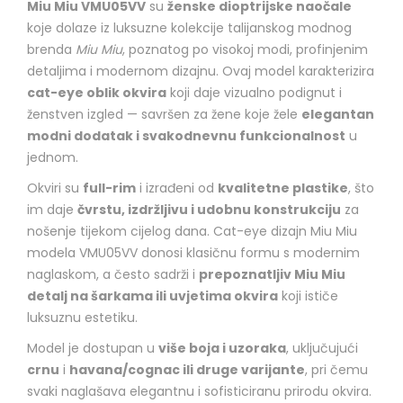
Miu Miu VMU05VV
su
ženske dioptrijske naočale
koje dolaze iz luksuzne kolekcije talijanskog modnog
brenda
Miu Miu
, poznatog po visokoj modi, profinjenim
detaljima i modernom dizajnu. Ovaj model karakterizira
cat-eye oblik okvira
koji daje vizualno podignut i
ženstven izgled — savršen za žene koje žele
elegantan
modni dodatak i svakodnevnu funkcionalnost
u
jednom.
Okviri su
full-rim
i izrađeni od
kvalitetne plastike
, što
im daje
čvrstu, izdržljivu i udobnu konstrukciju
za
nošenje tijekom cijelog dana. Cat-eye dizajn Miu Miu
modela VMU05VV donosi klasičnu formu s modernim
naglaskom, a često sadrži i
prepoznatljiv Miu Miu
detalj na šarkama ili uvjetima okvira
koji ističe
luksuznu estetiku.
Model je dostupan u
više boja i uzoraka
, uključujući
crnu
i
havana/cognac ili druge varijante
, pri čemu
svaki naglašava elegantnu i sofisticiranu prirodu okvira.