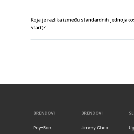
Koja je razlika između standardnih jednojakos
Start)?
BRENDOVI
BRENDOVI
SL
Ray-Ban
Jimmy Choo
Ug