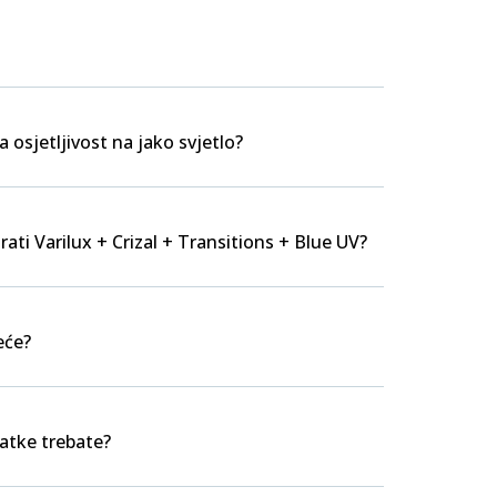
a osjetljivost na jako svjetlo?
rati Varilux + Crizal + Transitions + Blue UV?
eće?
datke trebate?