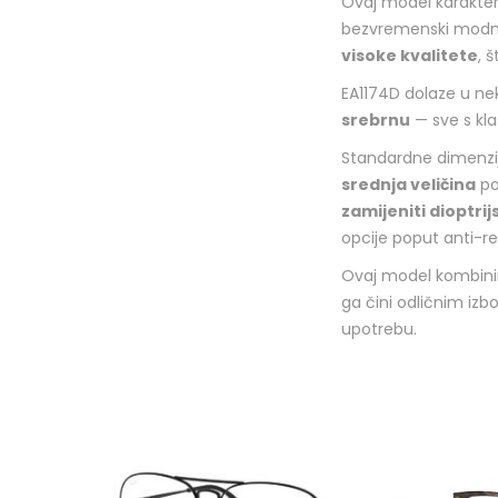
Ovaj model karakter
bezvremenski modni 
visoke kvalitete
, 
EA1174D dolaze u ne
srebrnu
— sve s kla
Standardne dimenzi
srednja veličina
po
zamijeniti dioptri
opcije poput anti-re
Ovaj model kombin
ga čini odličnim izb
upotrebu.