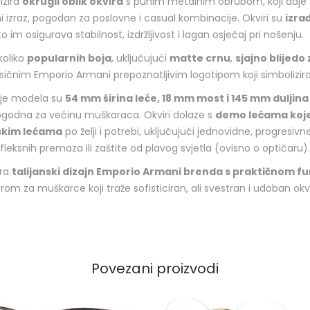
izira
okrugli oblik okvira
s punim metalnim obrubom, koji daje sof
izraz, pogodan za poslovne i casual kombinacije. Okviri su
izra
što im osigurava stabilnost, izdržljivost i lagan osjećaj pri nošenju.
koliko
popularnih boja
, uključujući
matte crnu
,
sjajno blijedo
sičnim Emporio Armani prepoznatljivim logotipom koji simbolizira pr
je modela su
54 mm širina leće, 18 mm most i 145 mm duljina
godna za većinu muškaraca. Okviri dolaze s
demo lećama koj
jskim lećama
po želji i potrebi, uključujući jednovidne, progresivne
fleksnih premaza ili zaštite od plavog svjetla (ovisno o optičaru).
ira
talijanski dizajn Emporio Armani brenda s praktičnom f
orom za muškarce koji traže sofisticiran, ali svestran i udoban o
Povezani proizvodi