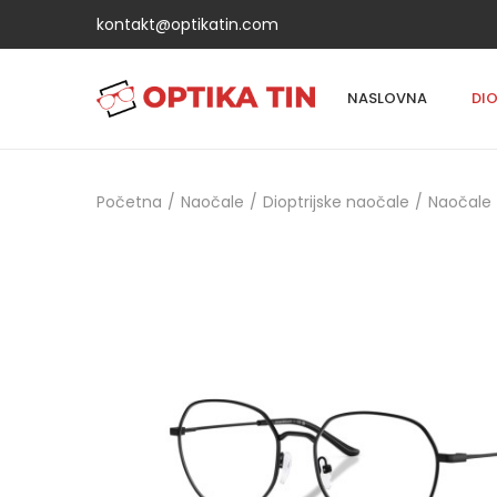
kontakt@optikatin.com
NASLOVNA
DI
Početna
/
Naočale
/
Dioptrijske naočale
/
Naočale