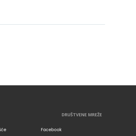
DRUŠTVENE MREŽE
išće
Facebook