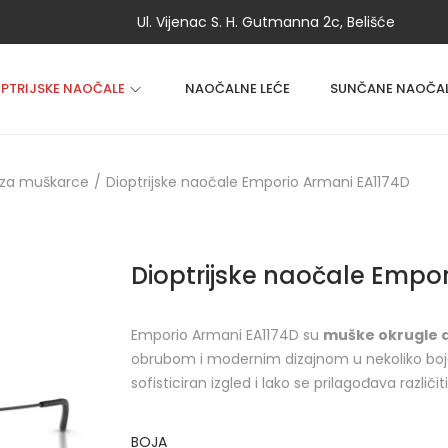
Ul. Vijenac S. H. Gutmanna 2c, Belišće
OPTRIJSKE NAOČALE
NAOČALNE LEĆE
SUNČANE NAOČA
 za muškarce
/
Dioptrijske naočale Emporio Armani EA1174D
Dioptrijske naočale Empo
Emporio Armani EA1174D su
muške okrugle d
obrubom i modernim dizajnom u nekoliko boja
sofisticiran izgled i lako se prilagođava različi
BOJA