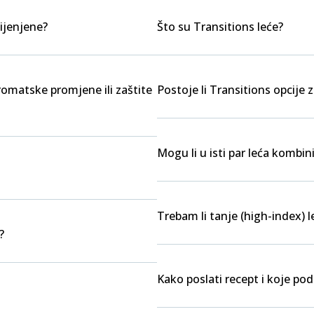
ijenjene?
Što su Transitions leće?
kromatske promjene ili zaštite
Postoje li Transitions opcije z
Mogu li u isti par leća kombini
Trebam li tanje (high-index) l
?
Kako poslati recept i koje po