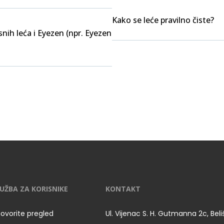
Kako se leće pravilno čiste?
nih leća i Eyezen (npr. Eyezen
UŽBA ZA KORISNIKE
KONTAKT
ovorite pregled
Ul. Vijenac S. H. Gutmanna 2c, Bel