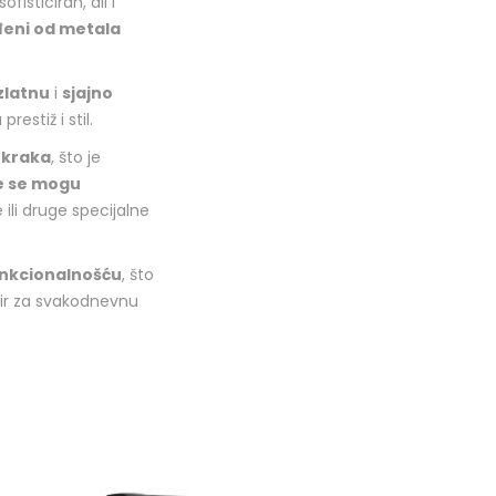
isticiran, ali i
đeni od metala
 zlatnu
i
sjajno
estiž i stil.
 kraka
, što je
e se mogu
 ili druge specijalne
unkcionalnošću
, što
kvir za svakodnevnu