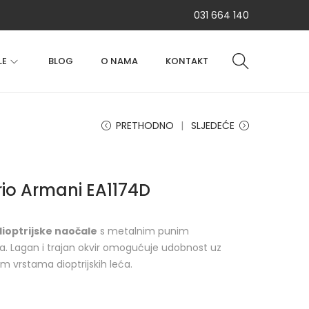
031 664 140
LE
BLOG
O NAMA
KONTAKT
PRETHODNO
SLJEDEĆE
rio Armani EA1174D
ioptrijske naočale
s metalnim punim
. Lagan i trajan okvir omogućuje udobnost uz
tim vrstama dioptrijskih leća.