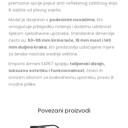
premazne opcije poput anti-refleksnog zaštitnog sloja
ili zaštite od plavog svjetla.
Model je dizajniran s
podesivim nosačima
, što
omogućuje prilagodbu nošenja i dodatnu udobnost
tijekom cjelodnevne upotrebe. Standardne dimenzije
često su:
53–55 mm širina leće, 16 mm most i 140
mm duljina kraka
, što predstavlja uobičajene mjere
za ženske naočale srednje veličine.
Emporio Armani EA1167 spajaju
talijanski dizajn,
luksuznu estetiku i funkcionalnost
, čineći ih
izvrsnim izborom za svakodnevnu upotrebu, posao ili
modne prilike.
Povezani proizvodi