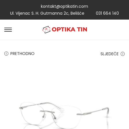
kontakt@optikatin.com
Ul. Vijenac S. H. Gutmanna 2c, Belišće
031 664 140
PRETHODNO
SLJEDEĆE