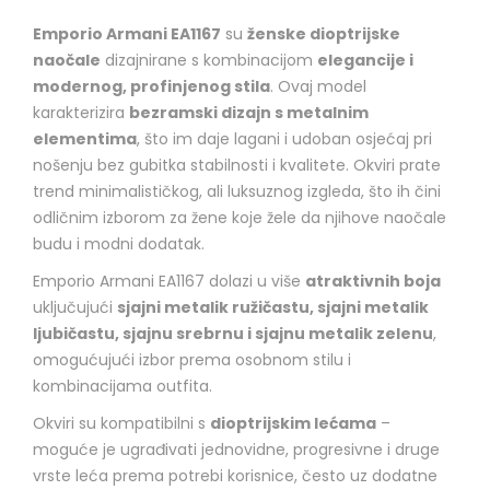
Emporio Armani EA1167
su
ženske dioptrijske
naočale
dizajnirane s kombinacijom
elegancije i
modernog, profinjenog stila
. Ovaj model
karakterizira
bezramski dizajn s metalnim
elementima
, što im daje lagani i udoban osjećaj pri
nošenju bez gubitka stabilnosti i kvalitete. Okviri prate
trend minimalističkog, ali luksuznog izgleda, što ih čini
odličnim izborom za žene koje žele da njihove naočale
budu i modni dodatak.
Emporio Armani EA1167 dolazi u više
atraktivnih boja
uključujući
sjajni metalik ružičastu, sjajni metalik
ljubičastu, sjajnu srebrnu i sjajnu metalik zelenu
,
omogućujući izbor prema osobnom stilu i
kombinacijama outfita.
Okviri su kompatibilni s
dioptrijskim lećama
–
moguće je ugrađivati jednovidne, progresivne i druge
vrste leća prema potrebi korisnice, često uz dodatne