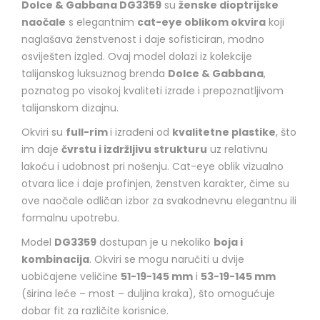
Dolce & Gabbana DG3359
su
ženske dioptrijske
naočale
s elegantnim
cat-eye oblikom okvira
koji
naglašava ženstvenost i daje sofisticiran, modno
osviješten izgled. Ovaj model dolazi iz kolekcije
talijanskog luksuznog brenda
Dolce & Gabbana
,
poznatog po visokoj kvaliteti izrade i prepoznatljivom
talijanskom dizajnu.
Okviri su
full-rim
i izrađeni od
kvalitetne plastike
, što
im daje
čvrstu i izdržljivu strukturu
uz relativnu
lakoću i udobnost pri nošenju. Cat-eye oblik vizualno
otvara lice i daje profinjen, ženstven karakter, čime su
ove naočale odličan izbor za svakodnevnu elegantnu ili
formalnu upotrebu.
Model
DG3359
dostupan je u nekoliko
boja i
kombinacija
. Okviri se mogu naručiti u dvije
uobičajene veličine
51-19-145 mm
i
53-19-145 mm
(širina leće – most – duljina kraka), što omogućuje
dobar fit za različite korisnice.