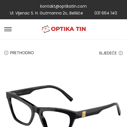
kontakt@optikatin.com
Ul. Vijenac S. H. Gutmanna 2c, Belišće
031 664 140
PRETHODNO
SLJEDEĆE