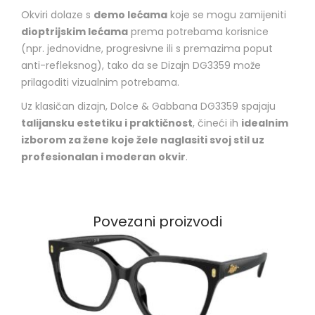
Okviri dolaze s
demo lećama
koje se mogu zamijeniti
dioptrijskim lećama
prema potrebama korisnice
(npr. jednovidne, progresivne ili s premazima poput
anti-refleksnog), tako da se Dizajn DG3359 može
prilagoditi vizualnim potrebama.
Uz klasičan dizajn, Dolce & Gabbana DG3359 spajaju
talijansku estetiku i praktičnost
, čineći ih
idealnim
izborom za žene koje žele naglasiti svoj stil uz
profesionalan i moderan okvir
.
Povezani proizvodi