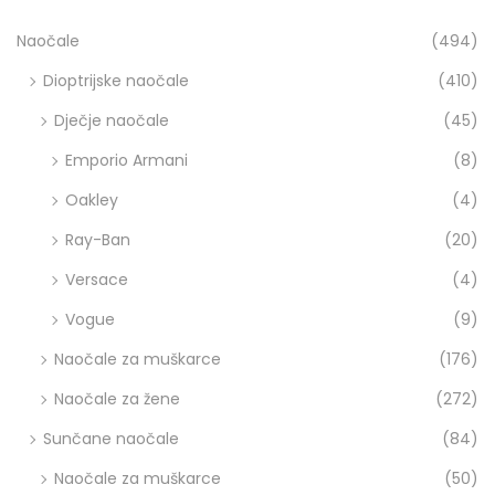
o
Naočale
(494)
v
u
Dioptrijske naočale
(410)
?
Dječje naočale
(45)
Emporio Armani
(8)
Oakley
(4)
Ray-Ban
(20)
Versace
(4)
Vogue
(9)
Naočale za muškarce
(176)
Naočale za žene
(272)
Sunčane naočale
(84)
Naočale za muškarce
(50)