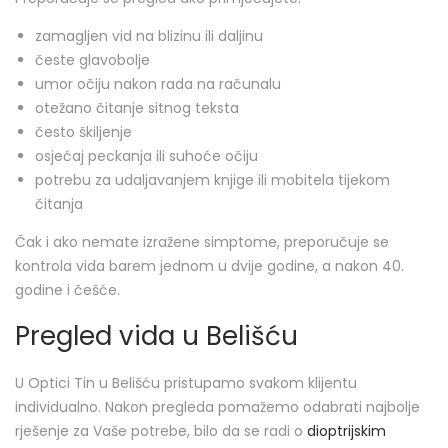
zamagljen vid na blizinu ili daljinu
česte glavobolje
umor očiju nakon rada na računalu
otežano čitanje sitnog teksta
često škiljenje
osjećaj peckanja ili suhoće očiju
potrebu za udaljavanjem knjige ili mobitela tijekom
čitanja
Čak i ako nemate izražene simptome, preporučuje se
kontrola vida barem jednom u dvije godine, a nakon 40.
godine i češće.
Pregled vida u Belišću
U Optici Tin u Belišću pristupamo svakom klijentu
individualno. Nakon pregleda pomažemo odabrati najbolje
rješenje za Vaše potrebe, bilo da se radi o
dioptrijskim