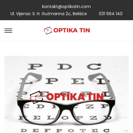
kontakt@optikatin.com
Ul. Vijenac S. H. Gutmanna 2c, Belišće
031 664 140