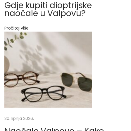
Gdje kupiti dioptrijske
b
naočale u Valpovu?
r
a
t
Pročitaj više
i
k
v
a
l
i
t
e
t
n
e
d
i
30. lipnja 2026.
o
p