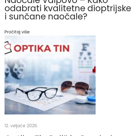
Naočale Valpovo – Kako
odabrati kvalitetne dioptrijske
t
i sunčane naočale?
r
i
j
Pročitaj više
s
k
e
i
s
u
n
č
a
n
e
n
a
12. veljače 2026.
o