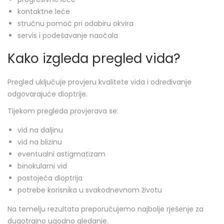
kontaktne leće
stručnu pomoć pri odabiru okvira
servis i podešavanje naočala
Kako izgleda pregled vida?
Pregled uključuje provjeru kvalitete vida i određivanje
odgovarajuće dioptrije.
Tijekom pregleda provjerava se:
vid na daljinu
vid na blizinu
eventualni astigmatizam
binokularni vid
postojeća dioptrija
potrebe korisnika u svakodnevnom životu
Na temelju rezultata preporučujemo najbolje rješenje za
dugotrajno ugodno gledanje.