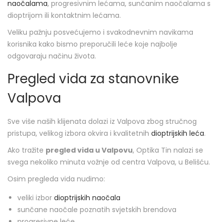
naočalama
, progresivnim lećama, sunčanim naočalama s
dioptrijom ili kontaktnim lećama.
Veliku pažnju posvećujemo i svakodnevnim navikama
korisnika kako bismo preporučili leće koje najbolje
odgovaraju načinu života.
Pregled vida za stanovnike
Valpova
Sve više naših klijenata dolazi iz Valpova zbog stručnog
pristupa, velikog izbora okvira i kvalitetnih
dioptrijskih leća
.
Ako tražite
pregled vida u Valpovu
, Optika Tin nalazi se
svega nekoliko minuta vožnje od centra Valpova, u Belišću.
Osim pregleda vida nudimo:
veliki izbor
dioptrijskih naočala
sunčane naočale poznatih svjetskih brendova
progresivne leće