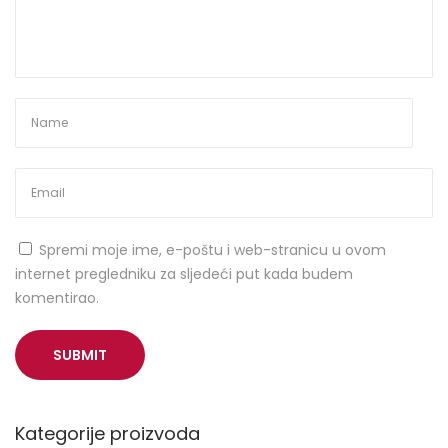
t
r
i
j
s
k
e
n
a
o
Spremi moje ime, e-poštu i web-stranicu u ovom
č
internet pregledniku za sljedeći put kada budem
a
komentirao.
l
e
u
V
a
l
Kategorije proizvoda
p