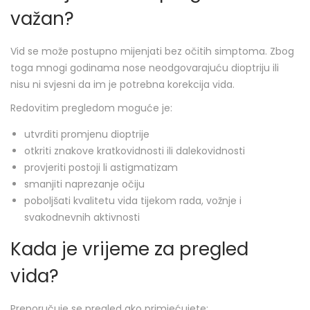
važan?
Vid se može postupno mijenjati bez očitih simptoma. Zbog
toga mnogi godinama nose neodgovarajuću dioptriju ili
nisu ni svjesni da im je potrebna korekcija vida.
Redovitim pregledom moguće je:
utvrditi promjenu dioptrije
otkriti znakove kratkovidnosti ili dalekovidnosti
provjeriti postoji li astigmatizam
smanjiti naprezanje očiju
poboljšati kvalitetu vida tijekom rada, vožnje i
svakodnevnih aktivnosti
Kada je vrijeme za pregled
vida?
Preporučuje se pregled ako primjećujete: