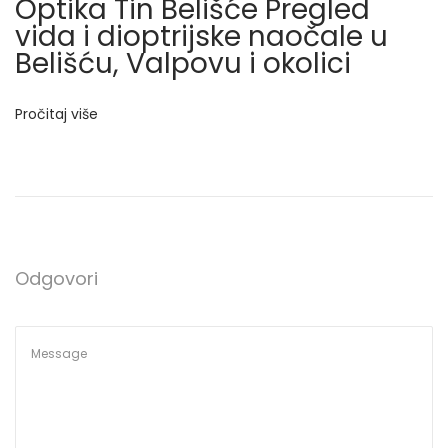
Optika Tin Belišće Pregled
č
vida i dioptrijske naočale u
a
Belišću, Valpovu i okolici
l
e
?
Pročitaj više
G
d
j
e
k
u
p
Odgovori
i
t
i
d
i
o
p