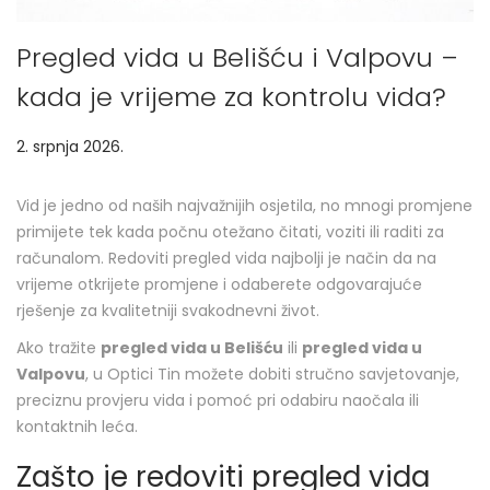
Pregled vida u Belišću i Valpovu –
kada je vrijeme za kontrolu vida?
P
2. srpnja 2026.
8
o
.
s
s
Vid je jedno od naših najvažnijih osjetila, no mnogi promjene
t
r
primijete tek kada počnu otežano čitati, voziti ili raditi za
e
p
računalom. Redoviti pregled vida najbolji je način da na
d
n
vrijeme otkrijete promjene i odaberete odgovarajuće
o
j
rješenje za kvalitetniji svakodnevni život.
n
a
Ako tražite
pregled vida u Belišću
ili
pregled vida u
2
Valpovu
, u Optici Tin možete dobiti stručno savjetovanje,
0
preciznu provjeru vida i pomoć pri odabiru naočala ili
2
kontaktnih leća.
6
.
Zašto je redoviti pregled vida