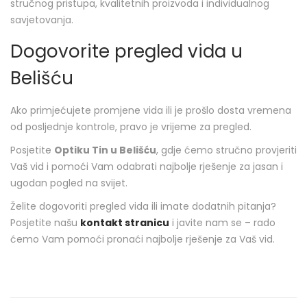
stručnog pristupa, kvalitetnih proizvoda i individualnog
savjetovanja.
Dogovorite pregled vida u
Belišću
Ako primjećujete promjene vida ili je prošlo dosta vremena
od posljednje kontrole, pravo je vrijeme za pregled.
Posjetite
Optiku Tin u Belišću
, gdje ćemo stručno provjeriti
Vaš vid i pomoći Vam odabrati najbolje rješenje za jasan i
ugodan pogled na svijet.
Želite dogovoriti pregled vida ili imate dodatnih pitanja?
Posjetite našu
kontakt stranicu
i javite nam se – rado
ćemo Vam pomoći pronaći najbolje rješenje za Vaš vid.
N
a
o