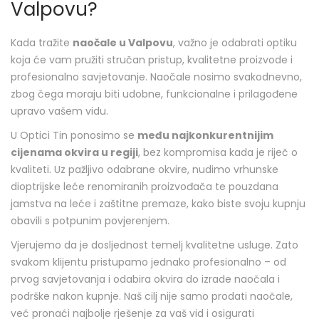
Valpovu?
Kada tražite
naočale u Valpovu
, važno je odabrati optiku
koja će vam pružiti stručan pristup, kvalitetne proizvode i
profesionalno savjetovanje. Naočale nosimo svakodnevno,
zbog čega moraju biti udobne, funkcionalne i prilagođene
upravo vašem vidu.
U Optici Tin ponosimo se
među najkonkurentnijim
cijenama okvira u regiji
, bez kompromisa kada je riječ o
kvaliteti. Uz pažljivo odabrane okvire, nudimo vrhunske
dioptrijske leće renomiranih proizvođača te pouzdana
jamstva na leće i zaštitne premaze, kako biste svoju kupnju
obavili s potpunim povjerenjem.
Vjerujemo da je dosljednost temelj kvalitetne usluge. Zato
svakom klijentu pristupamo jednako profesionalno – od
prvog savjetovanja i odabira okvira do izrade naočala i
podrške nakon kupnje. Naš cilj nije samo prodati naočale,
već pronaći najbolje rješenje za vaš vid i osigurati