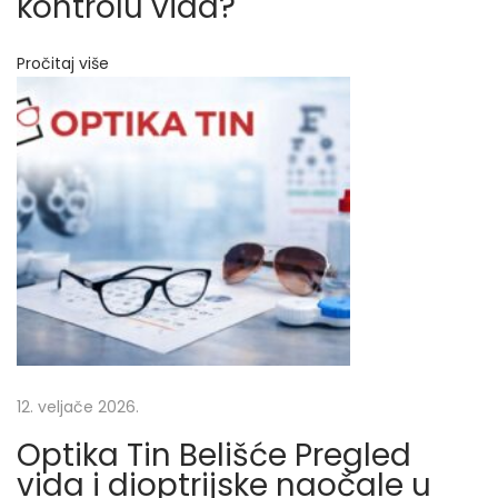
kontrolu vida?
a
l
Pročitaj više
e
u
B
e
l
i
š
ć
u
,
V
a
l
12. veljače 2026.
p
Optika Tin Belišće Pregled
o
vida i dioptrijske naočale u
v