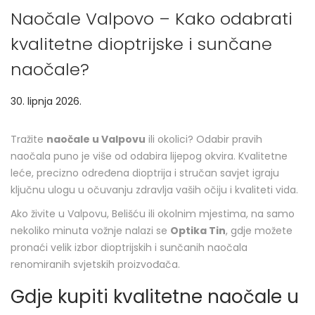
Naočale Valpovo – Kako odabrati
kvalitetne dioptrijske i sunčane
naočale?
P
30. lipnja 2026.
2
o
.
s
s
Tražite
naočale u Valpovu
ili okolici? Odabir pravih
t
r
naočala puno je više od odabira lijepog okvira. Kvalitetne
e
p
leće, precizno određena dioptrija i stručan savjet igraju
d
n
ključnu ulogu u očuvanju zdravlja vaših očiju i kvaliteti vida.
o
j
Ako živite u Valpovu, Belišću ili okolnim mjestima, na samo
n
a
nekoliko minuta vožnje nalazi se
Optika Tin
, gdje možete
2
pronaći velik izbor dioptrijskih i sunčanih naočala
0
renomiranih svjetskih proizvođača.
2
6
Gdje kupiti kvalitetne naočale u
.