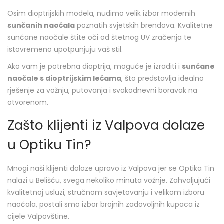
Osim dioptrijskih modela, nudimo velik izbor modernih
sunčanih naočala
poznatih svjetskih brendova. Kvalitetne
sunčane naočale štite oči od štetnog UV zračenja te
istovremeno upotpunjuju vaš stil.
Ako vam je potrebna dioptrija, moguće je izraditi i
sunčane
naočale s dioptrijskim lećama
, što predstavlja idealno
rješenje za vožnju, putovanja i svakodnevni boravak na
otvorenom.
Zašto klijenti iz Valpova dolaze
u Optiku Tin?
Mnogi naši klijenti dolaze upravo iz Valpova jer se Optika Tin
nalazi u Belišću, svega nekoliko minuta vožnje. Zahvaljujući
kvalitetnoj usluzi, stručnom savjetovanju i velikom izboru
naočala, postali smo izbor brojnih zadovoljnih kupaca iz
cijele Valpovštine.