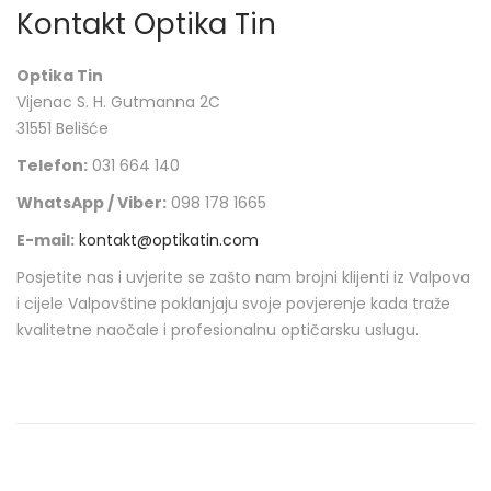
Kontakt Optika Tin
Optika Tin
Vijenac S. H. Gutmanna 2C
31551 Belišće
Telefon:
031 664 140
WhatsApp / Viber:
098 178 1665
E-mail:
kontakt@optikatin.com
Posjetite nas i uvjerite se zašto nam brojni klijenti iz Valpova
i cijele Valpovštine poklanjaju svoje povjerenje kada traže
kvalitetne naočale i profesionalnu optičarsku uslugu.
O
p
t
i
k