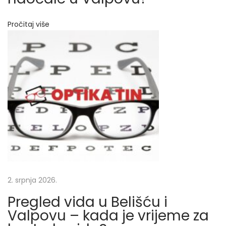
i
d
Pročitaj više
a
i
d
i
o
p
t
r
i
j
s
k
e
2. srpnja 2026.
n
Pregled vida u Belišću i
a
Valpovu – kada je vrijeme za
o
č