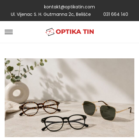
kontakt@optikatin.com
Ul. Vijenac S. H. Gutmanna 2c, Belišće
031 664 140