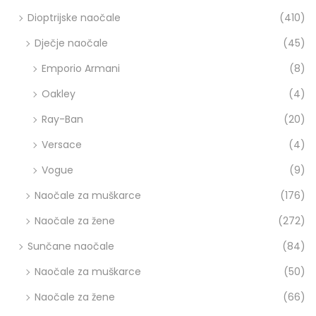
a
Dioptrijske naočale
(410)
d
Dječje naočale
(45)
a
j
Emporio Armani
(8)
e
Oakley
(4)
v
r
Ray-Ban
(20)
i
Versace
(4)
j
e
Vogue
(9)
m
Naočale za muškarce
(176)
e
z
Naočale za žene
(272)
a
Sunčane naočale
(84)
k
o
Naočale za muškarce
(50)
n
Naočale za žene
(66)
t