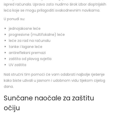
ispred računala. Upravo zato nudimo širok izbor dioptrijskih
leća koje se mogu prilagoditi svakodnevnim navikama.
U ponudi su:
jednojakosne leće
progresivne (multifokalne) leće
leće za rad na računalu
tanke i lagane leće
antirefleksni premazi
zaštita od plavog svjetla
UV zaštita
Naš stručni tim pomoći će vam odabrati najbolje rješenje
kako biste uživali u jasnom i udobnom vidu tijekom cijelog
dana.
Sunčane naočale za zaštitu
očiju