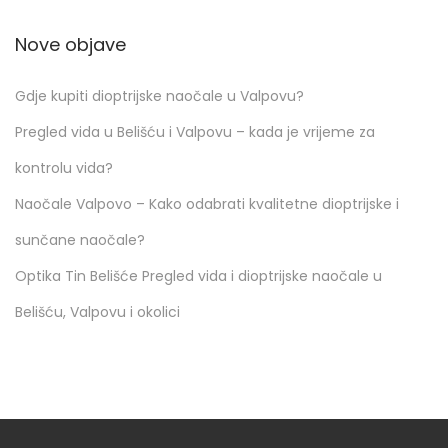
r
o
Nove objave
l
u
Gdje kupiti dioptrijske naočale u Valpovu?
v
i
Pregled vida u Belišću i Valpovu – kada je vrijeme za
d
kontrolu vida?
a
?
Naočale Valpovo – Kako odabrati kvalitetne dioptrijske i
sunčane naočale?
Optika Tin Belišće Pregled vida i dioptrijske naočale u
Belišću, Valpovu i okolici