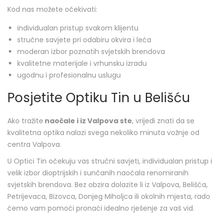
Kod nas možete očekivati:
individualan pristup svakom klijentu
stručne savjete pri odabiru okvira i leća
moderan izbor poznatih svjetskih brendova
kvalitetne materijale i vrhunsku izradu
ugodnu i profesionalnu uslugu
Posjetite Optiku Tin u Belišću
Ako tražite
naočale i iz Valpova ste
, vrijedi znati da se
kvalitetna optika nalazi svega nekoliko minuta vožnje od
centra Valpova.
U Optici Tin očekuju vas stručni savjeti, individualan pristup i
velik izbor dioptrijskih i sunčanih naočala renomiranih
svjetskih brendova. Bez obzira dolazite li iz Valpova, Belišća,
Petrijevaca, Bizovca, Donjeg Miholjca ili okolnih mjesta, rado
ćemo vam pomoći pronaći idealno rješenje za vaš vid.