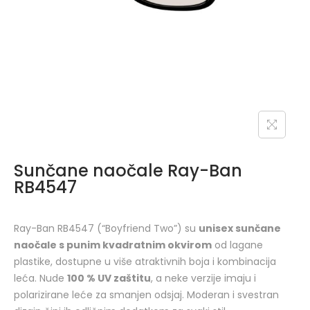
Sunčane naočale Ray-Ban
RB4547
Ray-Ban RB4547 (“Boyfriend Two”) su
unisex sunčane
naočale s punim kvadratnim okvirom
od lagane
plastike, dostupne u više atraktivnih boja i kombinacija
leća. Nude
100 % UV zaštitu
, a neke verzije imaju i
polarizirane leće za smanjen odsjaj. Moderan i svestran