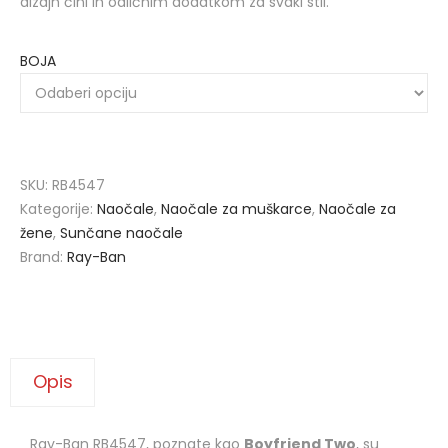
dizajn čini ih odličnim dodatkom za svaki stil.
BOJA
SKU:
RB4547
Kategorije:
Naočale
,
Naočale za muškarce
,
Naočale za
žene
,
Sunčane naočale
Brand:
Ray-Ban
Opis
Ray-Ban RB4547, poznate kao
Boyfriend Two
, su