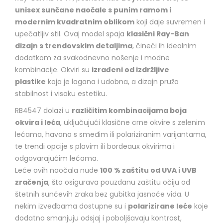
unisex sunčane naočale s punim ramom i
modernim kvadratnim oblikom
koji daje suvremen i
upečatljiv stil. Ovaj model spaja
klasični Ray-Ban
dizajn s trendovskim detaljima
, čineći ih idealnim
dodatkom za svakodnevno nošenje i modne
kombinacije. Okviri su
izrađeni od izdržljive
plastike
koja je lagana i udobna, a dizajn pruža
stabilnost i visoku estetiku.
RB4547 dolazi u
različitim kombinacijama boja
okvira i leća
, uključujući klasične crne okvire s zelenim
lećama, havana s smeđim ili polariziranim varijantama,
te trendi opcije s plavim ili bordeaux okvirima i
odgovarajućim lećama.
Leće ovih naočala nude
100 % zaštitu od UVA i UVB
zračenja
, što osigurava pouzdanu zaštitu očiju od
štetnih sunčevih zraka bez gubitka jasnoće vida. U
nekim izvedbama dostupne su i
polarizirane leće
koje
dodatno smanjuju odsjaj i poboljšavaju kontrast,