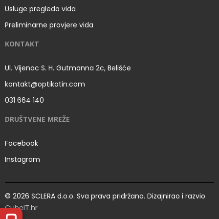
Usluge pregleda vida
Preliminarne provjere vida
KONTAKT
Ul. Vijenac S. H. Gutmanna 2c, Belišće
kontakt@optikatin.com
031 664 140
DRUŠTVENE MREŽE
Facebook
Instagram
© 2026 SCLERA d.o.o. Sva prava pridržana. Dizajnirao i razvio
CubeIT.hr