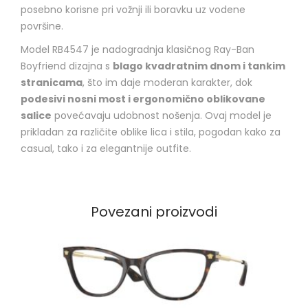
posebno korisne pri vožnji ili boravku uz vodene
površine.
Model RB4547 je nadogradnja klasičnog Ray-Ban
Boyfriend dizajna s
blago kvadratnim dnom i tankim
stranicama
, što im daje moderan karakter, dok
podesivi nosni most i ergonomično oblikovane
salice
povećavaju udobnost nošenja. Ovaj model je
prikladan za različite oblike lica i stila, pogodan kako za
casual, tako i za elegantnije outfite.
Povezani proizvodi