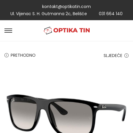
kontakt@optikatin.com
Ul. Vijenac S. H. Gutmanna 2c, Belišće
031 664 140
PRETHODNO
SLJEDEĆE