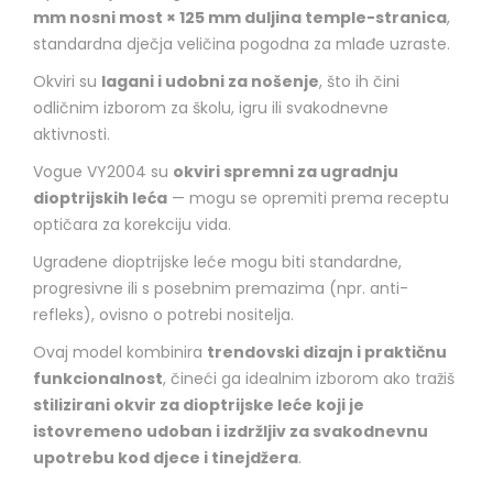
mm nosni most × 125 mm duljina temple-stranica
,
standardna dječja veličina pogodna za mlađe uzraste.
Okviri su
lagani i udobni za nošenje
, što ih čini
odličnim izborom za školu, igru ili svakodnevne
aktivnosti.
Vogue VY2004 su
okviri spremni za ugradnju
dioptrijskih leća
— mogu se opremiti prema receptu
optičara za korekciju vida.
Ugrađene dioptrijske leće mogu biti standardne,
progresivne ili s posebnim premazima (npr. anti-
refleks), ovisno o potrebi nositelja.
Ovaj model kombinira
trendovski dizajn i praktičnu
funkcionalnost
, čineći ga idealnim izborom ako tražiš
stilizirani okvir za dioptrijske leće koji je
istovremeno udoban i izdržljiv za svakodnevnu
upotrebu kod djece i tinejdžera
.