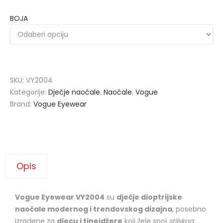
BOJA
SKU:
VY2004
Kategorije:
Dječje naočale
,
Naočale
,
Vogue
Brand:
Vogue Eyewear
Opis
Vogue Eyewear VY2004
su
dječje dioptrijske
naočale modernog i trendovskog dizajna
, posebno
izrađene za
djecu i tinejdžere
koji žele spoj
stilskog