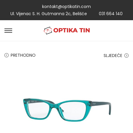
kontakt@optikatin.com
Ul. Vijenac S. H. Gutmanna 2c, Belišće
031 664 140
PRETHODNO
SLJEDEĆE