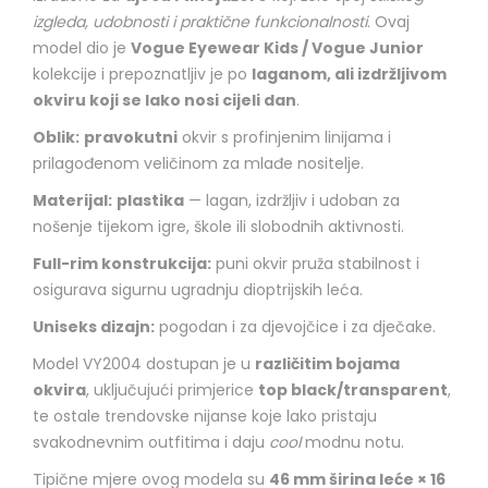
izgleda, udobnosti i praktične funkcionalnosti
. Ovaj
model dio je
Vogue Eyewear Kids / Vogue Junior
kolekcije i prepoznatljiv je po
laganom, ali izdržljivom
okviru koji se lako nosi cijeli dan
.
Oblik:
pravokutni
okvir s profinjenim linijama i
prilagođenom veličinom za mlađe nositelje.
Materijal:
plastika
— lagan, izdržljiv i udoban za
nošenje tijekom igre, škole ili slobodnih aktivnosti.
Full-rim konstrukcija:
puni okvir pruža stabilnost i
osigurava sigurnu ugradnju dioptrijskih leća.
Uniseks dizajn:
pogodan i za djevojčice i za dječake.
Model VY2004 dostupan je u
različitim bojama
okvira
, uključujući primjerice
top black/transparent
,
te ostale trendovske nijanse koje lako pristaju
svakodnevnim outfitima i daju
cool
modnu notu.
Tipične mjere ovog modela su
46 mm širina leće × 16