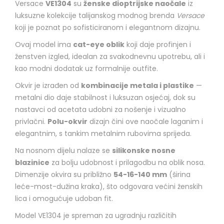
Versace
VE1304
su
ženske dioptrijske naočale
iz
luksuzne kolekcije talijanskog modnog brenda
Versace
koji je poznat po sofisticiranom i elegantnom dizajnu.
Ovaj model ima
cat-eye oblik
koji daje profinjen i
ženstven izgled, idealan za svakodnevnu upotrebu, ali i
kao modni dodatak uz formalnije outfite.
Okvir je izrađen od
kombinacije metala i plastike
—
metalni dio daje stabilnost i luksuzan osjećaj, dok su
nastavci od acetata udobni za nošenje i vizualno
privlačni.
Polu-okvir
dizajn čini ove naočale laganim i
elegantnim, s tankim metalnim rubovima sprijeda.
Na nosnom dijelu nalaze se
silikonske nosne
blazinice
za bolju udobnost i prilagodbu na oblik nosa.
Dimenzije okvira su približno
54-16-140 mm
(širina
leće-most-dužina kraka), što odgovara većini ženskih
lica i omogućuje udoban fit.
Model VE1304 je spreman za ugradnju različitih