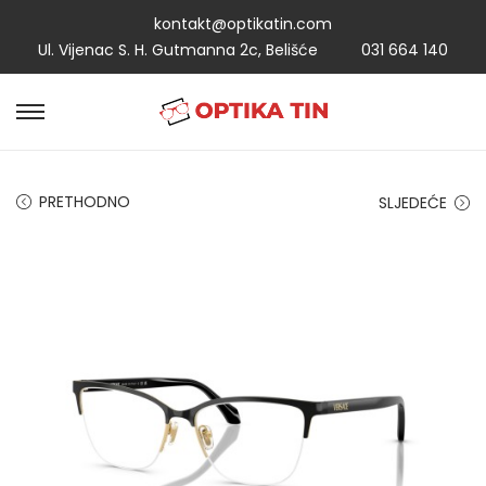
kontakt@optikatin.com
Ul. Vijenac S. H. Gutmanna 2c, Belišće
031 664 140
PRETHODNO
SLJEDEĆE