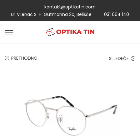
kontakt@optikatin.com
Ul. Vijenac S. H. Gutmanna 2c, Belišće
031 664 140
PRETHODNO
SLJEDEĆE