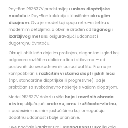
Ray-Ban RB3637V predstavljaju
unisex dioptrijske
naočale
iz Ray-Ban kolekcije s klasičnim
okruglim
dizajnom
. Ovo je model koji spaja retro-estetiku s
modernim detaljima, a okvir je izrađen od
laganog i
izdržljivog metala
, osiguravajući udobnost i
dugotrajnu čvrstoću.
Okrugli oblik leća daje im profinjen, elegantan izgled koji
odgovara različitim oblicima lica i stilovima — od
poslovnih do svakodnevnih casual outfita. Frame je
kompatibilan s
različitim vrstama dioptrijskih leća
(npr. standardne dioptrijske ili progresivne), pa je
praktičan za svakodnevno nošenje s vašom dioptrijom.
Model RB3637V dolazi u više
boja i završnih obrada
okvira
, uključujući
srebrnu, crnu i ružičasto-zlatnu
,
s podesivim nosnim jastučićima koji omogućuju
dodatnu udobnost i bolje prianjanje.
Ove naočale karakterizira i
lagana konstrukcija
koja