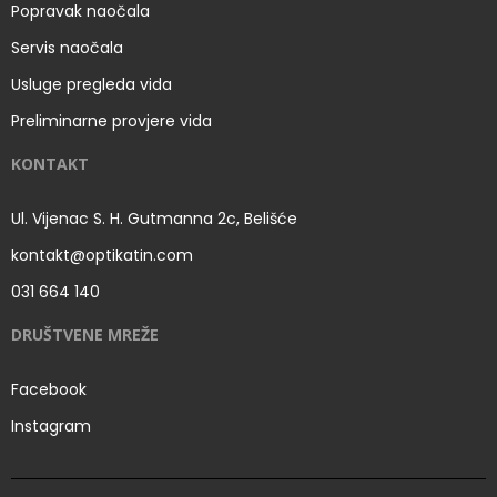
Popravak naočala
Servis naočala
Usluge pregleda vida
Preliminarne provjere vida
KONTAKT
Ul. Vijenac S. H. Gutmanna 2c, Belišće
kontakt@optikatin.com
031 664 140
DRUŠTVENE MREŽE
Facebook
Instagram