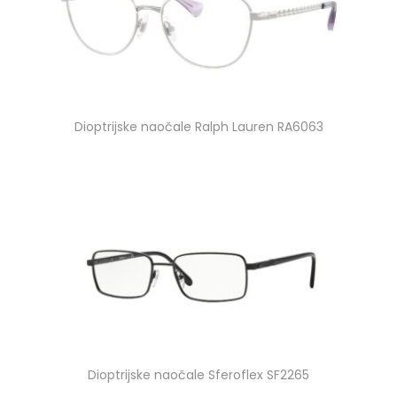
Dioptrijske naočale Ralph Lauren RA6063
Dioptrijske naočale Sferoflex SF2265