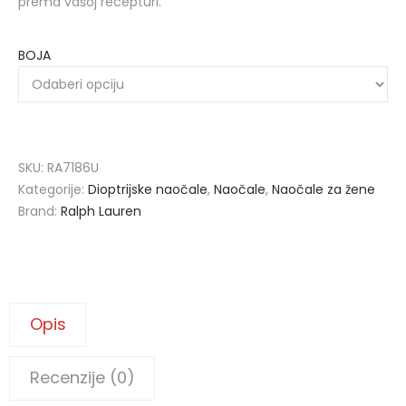
prema vašoj recepturi.
BOJA
SKU:
RA7186U
Kategorije:
Dioptrijske naočale
,
Naočale
,
Naočale za žene
Brand:
Ralph Lauren
Opis
Recenzije (0)