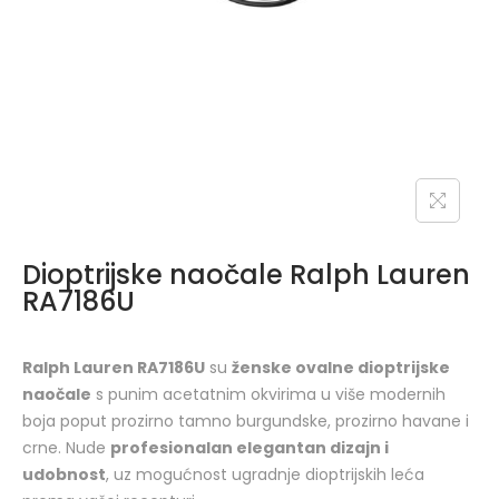
Dioptrijske naočale Ralph Lauren
RA7186U
Ralph Lauren RA7186U
su
ženske ovalne dioptrijske
naočale
s punim acetatnim okvirima u više modernih
boja poput prozirno tamno burgundske, prozirno havane i
crne. Nude
profesionalan elegantan dizajn i
udobnost
, uz mogućnost ugradnje dioptrijskih leća