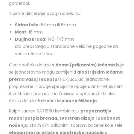
garderobi.
Tipične dimenzije ovog modela su:
Širina leće:
53 mm ili 55 mm
Most:
16 mm
Duljina kraka:
140–145 mm
što predstavljaju standardne veličine pogodne za
većinu ženskih lica.
Ove naočale dolaze s
demo (prikaznim) lećama
koje
se jednostavno mogu zamijeniti
dioptrijskim lećama
prema vašoj recepturi
, uključujući jednovidne,
progresivne ili druge specijalne opcije s anti-refleksnim
ili zaštitnim premazima (ovisno o optičaru). Uz okvir
često dolaze
futrola i krpica za čišćenje
.
Ralph Lauren RA7186U kombiniraju
prepoznatljiv
modni potpis brenda, svestran dizajn i udobnost
nošenja
, što ih čini odličnim izborom za žene koje žele
elegantne i praktične dioptrijske naočale
s