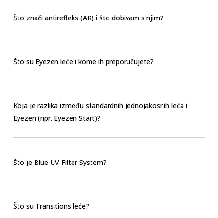
Što znači antirefleks (AR) i što dobivam s njim?
Što su Eyezen leće i kome ih preporučujete?
Koja je razlika između standardnih jednojakosnih leća i
Eyezen (npr. Eyezen Start)?
Što je Blue UV Filter System?
Što su Transitions leće?