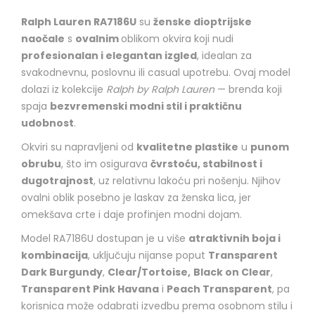
Ralph Lauren RA7186U
su
ženske dioptrijske
naočale
s
ovalnim
oblikom okvira koji nudi
profesionalan i elegantan izgled
, idealan za
svakodnevnu, poslovnu ili casual upotrebu. Ovaj model
dolazi iz kolekcije
Ralph by Ralph Lauren
— brenda koji
spaja
bezvremenski modni stil i praktičnu
udobnost
.
Okviri su napravljeni od
kvalitetne plastike
u
punom
obrubu
, što im osigurava
čvrstoću, stabilnost i
dugotrajnost
, uz relativnu lakoću pri nošenju. Njihov
ovalni oblik posebno je laskav za ženska lica, jer
omekšava crte i daje profinjen modni dojam.
Model RA7186U dostupan je u više
atraktivnih boja i
kombinacija
, uključuju nijanse poput
Transparent
Dark Burgundy
,
Clear/Tortoise,
Black on Clear
,
Transparent Pink Havana
i
Peach Transparent
, pa
korisnica može odabrati izvedbu prema osobnom stilu i