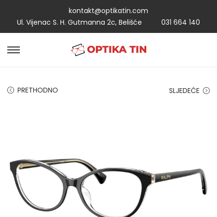
kontakt@optikatin.com
Ul. Vijenac S. H. Gutmanna 2c, Belišće
031 664 140
PRETHODNO
SLJEDEĆE