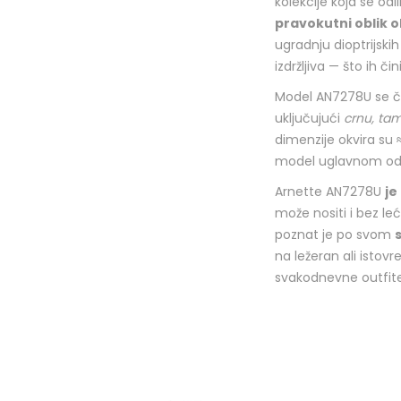
kolekcije koja se od
pravokutni oblik o
ugradnju dioptrijsk
izdržljiva — što ih 
Model AN7278U se č
uključujući
crnu, tam
dimenzije okvira su
model uglavnom odg
Arnette AN7278U
je
može nositi i bez le
poznat je po svom
na ležeran ali istov
svakodnevne outfite