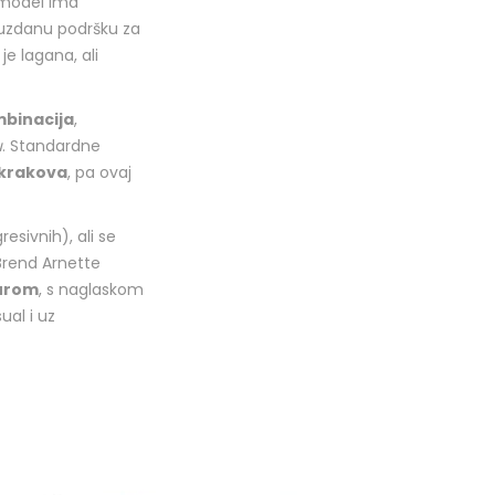
j model ima
pouzdanu podršku za
je lagana, ali
mbinacija
,
u
. Standardne
 krakova
, pa ovaj
resivnih), ali se
 Brend Arnette
turom
, s naglaskom
ual i uz