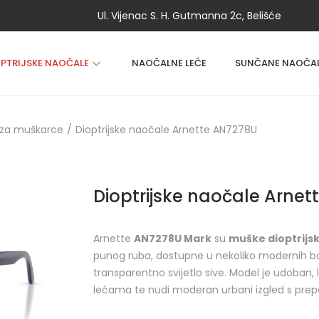
Ul. Vijenac S. H. Gutmanna 2c, Belišće
OPTRIJSKE NAOČALE
NAOČALNE LEĆE
SUNČANE NAOČA
 za muškarce
/
Dioptrijske naočale Arnette AN7278U
Dioptrijske naočale Arne
Arnette
AN7278U Mark
su
muške dioptrijs
punog ruba, dostupne u nekoliko modernih bo
transparentno svijetlo sive. Model je udoban, l
lećama te nudi moderan urbani izgled s prep