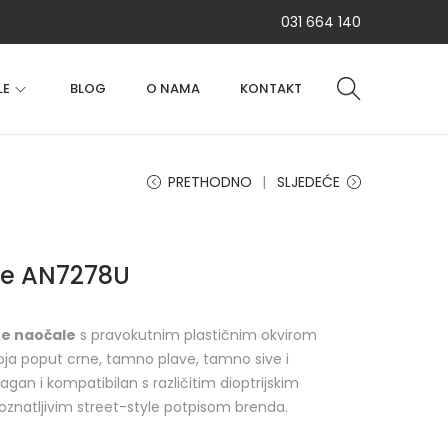
031 664 140
LE
BLOG
O NAMA
KONTAKT
PRETHODNO
SLJEDEĆE
tte AN7278U
ke naočale
s pravokutnim plastičnim okvirom
ja poput crne, tamno plave, tamno sive i
agan i kompatibilan s različitim dioptrijskim
oznatljivim street-style potpisom brenda.