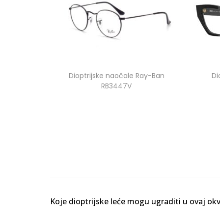
Dioptrijske naočale Ray-Ban
Di
RB3447V
Koje dioptrijske leće mogu ugraditi u ovaj okv