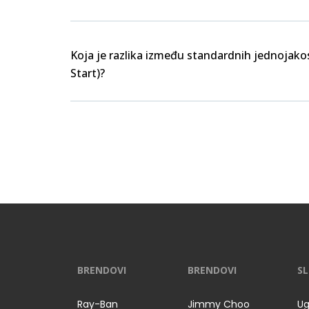
Koja je razlika između standardnih jednojakos
Start)?
BRENDOVI
BRENDOVI
SL
Ray-Ban
Jimmy Choo
Ug