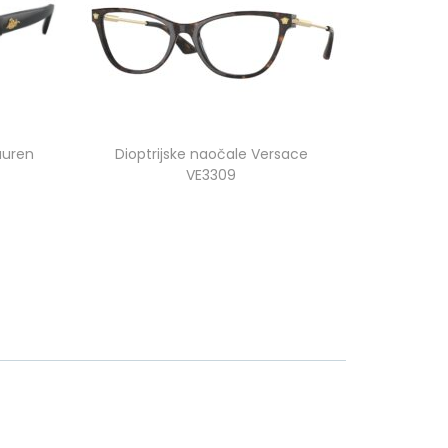
auren
Dioptrijske naočale Versace
VE3309