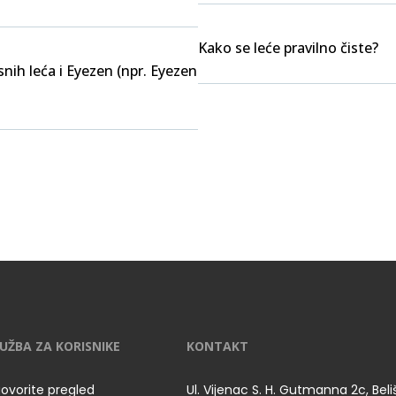
Kako se leće pravilno čiste?
nih leća i Eyezen (npr. Eyezen
UŽBA ZA KORISNIKE
KONTAKT
ovorite pregled
Ul. Vijenac S. H. Gutmanna 2c, Bel