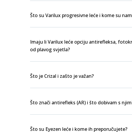
Što su Varilux progresivne leće i kome su nam
Imaju li Varilux leće opciju antirefleksa, foto
od plavog svjetla?
Što je Crizal i zašto je važan?
Što znači antirefleks (AR) i što dobivam s njim
Što su Eyezen leće i kome ih preporučujete?