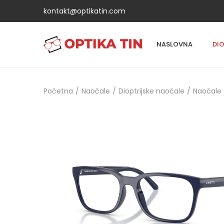
kontakt@optikatin.com
NASLOVNA
DI
Početna
/
Naočale
/
Dioptrijske naočale
/
Naočale