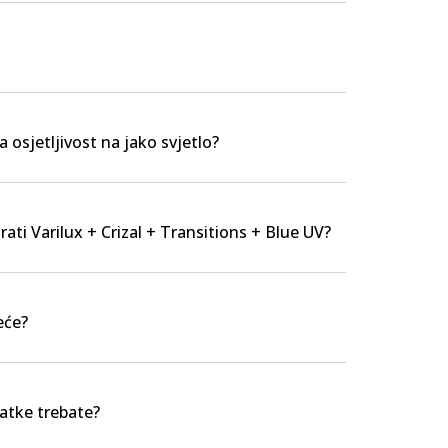
a osjetljivost na jako svjetlo?
rati Varilux + Crizal + Transitions + Blue UV?
eće?
datke trebate?