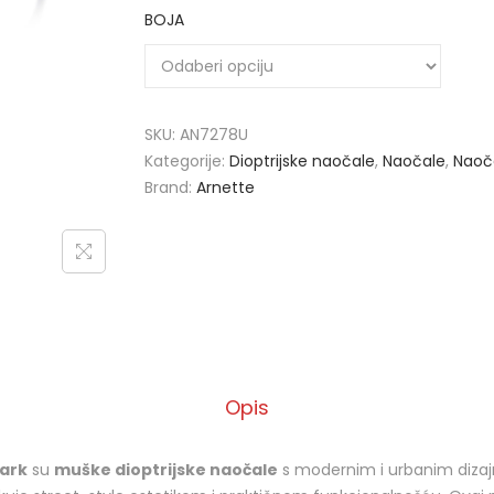
BOJA
SKU:
AN7278U
Kategorije:
Dioptrijske naočale
,
Naočale
,
Naoč
Brand:
Arnette
Opis
ark
su
muške dioptrijske naočale
s modernim i urbanim dizaj