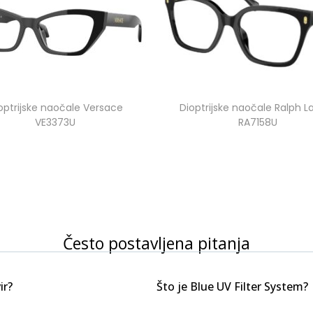
optrijske naočale Versace
Dioptrijske naočale Ralph L
VE3373U
RA7158U
Često postavljena pitanja
ir?
Što je Blue UV Filter System?