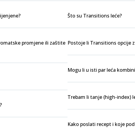
ijenjene?
Što su Transitions leće?
kromatske promjene ili zaštite
Postoje li Transitions opcije z
Mogu li u isti par leća kombini
Trebam li tanje (high-index) l
?
Kako poslati recept i koje po