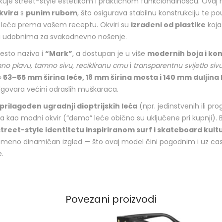
likuje street-style estetikom i praktičnom funkcionalnošću. Ova
kvira
s
punim rubom
, što osigurava stabilnu konstrukciju te 
ih leća prema vašem receptu. Okviri su
izrađeni od plastike
koja 
čini udobnima za svakodnevno nošenje.
esto naziva i
“Mark”
, a dostupan je u više
modernih boja i ko
no plavu, tamno sivu, recikliranu crnu
i
transparentnu svijetlo siv
≈ 53–55 mm širina leće, 18 mm širina mosta i 140 mm duljina
ovara većini odraslih muškaraca.
 prilagođen ugradnji dioptrijskih leća
(npr. jedinstvenih ili prog
ća kao modni okvir (“demo” leće obično su uključene pri kupnji).
street-style identitetu inspiriranom surf i skateboard kul
remeno dinamičan izgled — što ovaj model čini pogodnim i uz cas
.
Povezani proizvodi