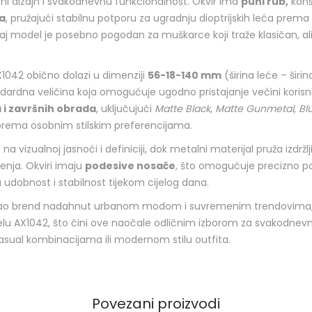
i dizajn i svakodnevnu funkcionalnost. Okvir ima
puni rub,
kons
a
, pružajući stabilnu potporu za ugradnju dioptrijskih leća prema
j model je posebno pogodan za muškarce koji traže klasičan, ali 
042 obično dolazi u dimenziji
56-18-140 mm
(širina leće – širi
ndardna veličina koja omogućuje ugodno pristajanje većini korisni
 i završnih obrada
, uključujući
Matte Black
,
Matte Gunmetal
,
Bl
prema osobnim stilskim preferencijama.
 na vizualnoj jasnoći i definiciji, dok metalni materijal pruža izdržl
enja. Okviri imaju
podesive nosače
, što omogućuje precizno 
u udobnost i stabilnost tijekom cijelog dana.
ao brend nadahnut urbanom modom i suvremenim trendovima, 
elu AX1042, što čini ove naočale odličnim izborom za svakodnevn
casual kombinacijama ili modernom stilu outfita.
Povezani proizvodi