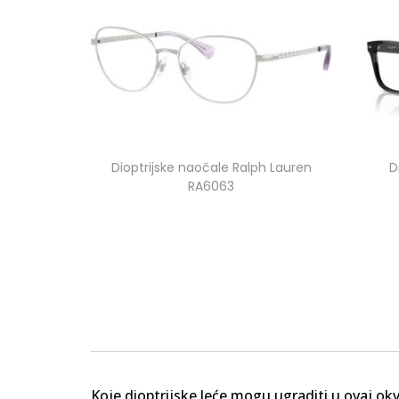
Dioptrijske naočale Ralph Lauren
D
RA6063
Koje dioptrijske leće mogu ugraditi u ovaj okv