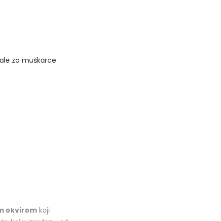
ale za muškarce
m okvirom
koji