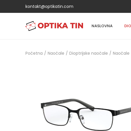
kontakt@optikatin.com
NASLOVNA
DI
Početna
/
Naočale
/
Dioptrijske naočale
/
Naočale