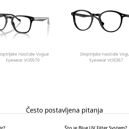
ioptrijske naočale Vogue
Dioptrijske naočale Vog
Eyewear VO5570
Eyewear VO5367
Često postavljena pitanja
ir?
Što je Blue UV Filter System?