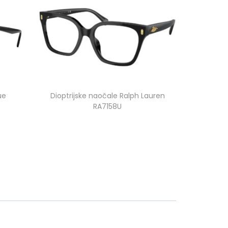
ue
Dioptrijske naočale Ralph Lauren
RA7158U