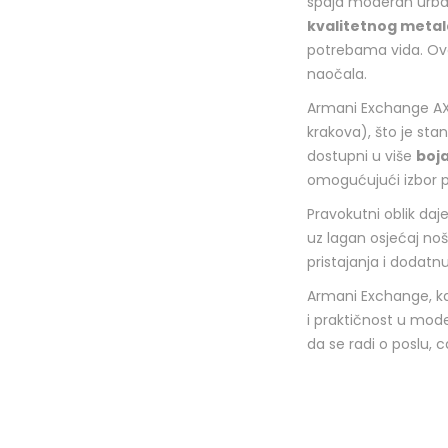
spaja moderan urban
kvalitetnog metal
potrebama vida. Ova
naočala.
Armani Exchange AX1
krakova), što je sta
dostupni u više
boja
omogućujući izbor 
Pravokutni oblik daje
uz lagan osjećaj noš
pristajanja i dodatn
Armani Exchange, k
i praktičnost u mod
da se radi o poslu, 