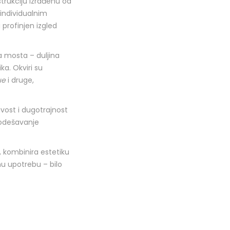
trukciju izrađenu od
 individualnim
profinjen izgled
na mosta – duljina
ka. Okviri su
ue
i druge,
jivost i dugotrajnost
podešavanje
kombinira estetiku
u upotrebu – bilo