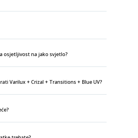
a osjetljivost na jako svjetlo?
rati Varilux + Crizal + Transitions + Blue UV?
eće?
datke trebate?