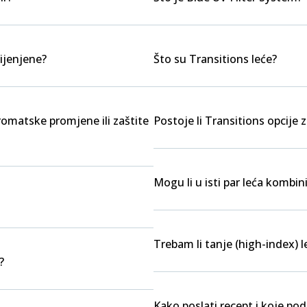
ijenjene?
Što su Transitions leće?
kromatske promjene ili zaštite
Postoje li Transitions opcije z
Mogu li u isti par leća kombini
Trebam li tanje (high-index) l
?
Kako poslati recept i koje po