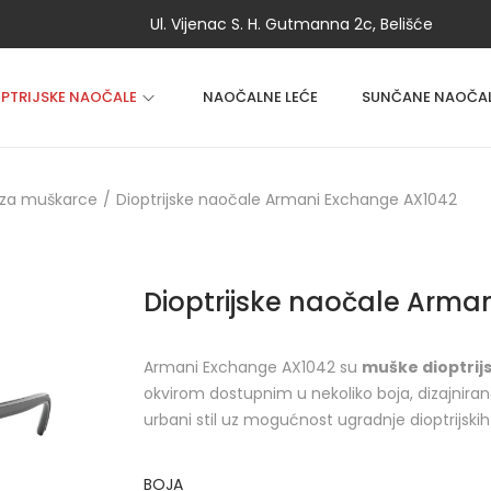
Ul. Vijenac S. H. Gutmanna 2c, Belišće
OPTRIJSKE NAOČALE
NAOČALNE LEĆE
SUNČANE NAOČA
 za muškarce
/
Dioptrijske naočale Armani Exchange AX1042
Dioptrijske naočale Arma
Armani Exchange AX1042 su
muške dioptrij
okvirom dostupnim u nekoliko boja, dizajnira
urbani stil uz mogućnost ugradnje dioptrijskih
BOJA