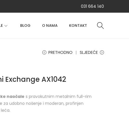
031 664 140
LE
BLOG
O NAMA
KONTAKT
PRETHODNO
SLJEDEĆE
ni Exchange AX1042
ske naočale
s pravokutnim metalnim full-rim
ne za udobno nošenje i moderan, profinjen
 leća.