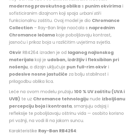
modernog pravokutnog oblika
s
punim okvirima
i
sofisticiranim dizajnom koji spaja
urbani stil
i
funkcionalnu zaštitu. Ovaj model je dio
Chromance
Collection
– Ray-Ban linije naočala s
naprednim
Chromance lećama
koje poboljšavaju kontrast,
jasnoću i prikaz boja u različitim uvjetima svjetla.
Okvir
RB4264 izrađen je od
laganog najlonskog
materijala
koji je
udoban, izdržljiv i fleksibilan pri
nošenju
, a dizajn uključuje
pun full-rim okvir
i
podesive nosne jastučiće
za bolju stabilnost i
prilagodbu oblika lica.
Leće na ovom modelu pružaju
100 % UV zaštitu (UVA i
UVB)
te uz
Chromance tehnologiju
nude
izboljšanu
percepciju boja i kontrasta
, smanjuju odsjaj i
refleksije te poboljšavaju oštrinu vida — osobito korisno
pri vožnji, na vodi ili na jakom suncu.
Karakteristike
Ray-Ban RB4264
: