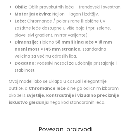
Oblik:
Oblik pravokutnih leća – trendovski i svestran.
Materijal okvira:
Najlon – lagan i izdržljiv.
Leće:
Chromance / polarizirane ili obične UV-
zaštitne leće dostupne u više boja (npr. zelene,
plave, sivi gradient, mirror varijante).
Dimenzije:
Tipično
58 mm širina leće × 18 mm
nosni most × 145 mm stranice
, standardna
veličina za većinu odraslih lica.
Dodatno:
Podesivi nosači za udobnije pristajanje i
stabilnost.
Ovaj model lako se uklapa u casual i elegantnije
outfite, a
Chromance leće
čine ga odličnim izborom
ako želiš
svjetlije, kontrastnije i vizualno preciznije
iskustvo gledanja
nego kod standardnih leća.
Povezani proizvodi