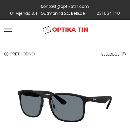
kontakt@optikatin.com
Ul. Vijenac S. H. Gutmanna 2c, Belišće
031 664 140
PRETHODNO
SLJEDEĆE