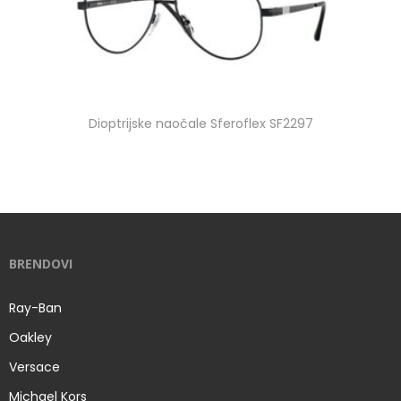
Dioptrijske naočale Sferoflex SF2297
BRENDOVI
Ray-Ban
Oakley
Versace
Michael Kors