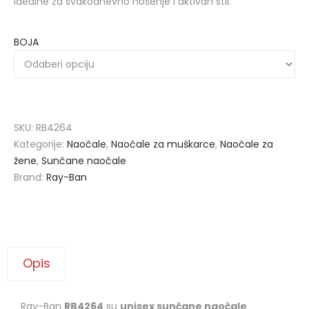
idealne za svakodnevno nošenje i aktivan stil.
BOJA
SKU:
RB4264
Kategorije:
Naočale
,
Naočale za muškarce
,
Naočale za
žene
,
Sunčane naočale
Brand:
Ray-Ban
Opis
Ray-Ban
RB4264
su
unisex sunčane naočale