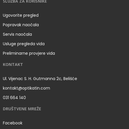
SLUŽBA ZA KORISNIKE
Ugovorite pregled
Popravak naočala
Servis naočala
Usluge pregleda vida
Preliminarne provjere vida
KONTAKT
Ul. Vijenac S. H. Gutmanna 2c, Belišće
kontakt@optikatin.com
031 664 140
DRUŠTVENE MREŽE
Facebook