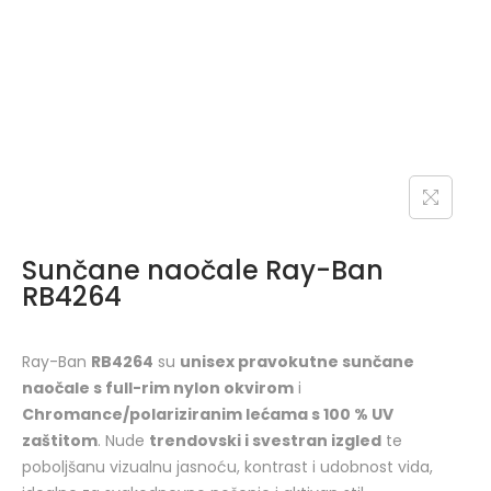
Sunčane naočale Ray-Ban
RB4264
Ray-Ban
RB4264
su
unisex pravokutne sunčane
naočale s full-rim nylon okvirom
i
Chromance/polariziranim lećama s 100 % UV
zaštitom
. Nude
trendovski i svestran izgled
te
poboljšanu vizualnu jasnoću, kontrast i udobnost vida,