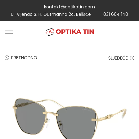
kontakt@optikatin.com
Ul. Vijenac S. H. Gutmanna 2c, Belišće
031 664 140
PRETHODNO
SLJEDEĆE