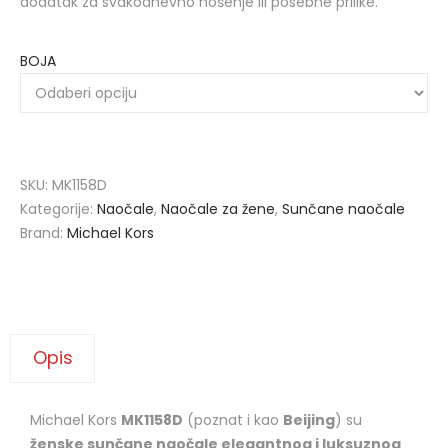
dodatak za svakodnevno nošenje ili posebne prilike.
BOJA
SKU:
MK1158D
Kategorije:
Naočale
,
Naočale za žene
,
Sunčane naočale
Brand:
Michael Kors
Opis
Michael Kors
MK1158D
(poznat i kao
Beijing
) su
ženske sunčane naočale elegantnog i luksuznog