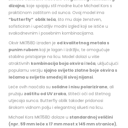
dizajna
, koje spajaju stil modne kuće Michael Kors s
praktičnom zaštitom od sunca. Ovaj model ima
“butterfly” oblik leća
, što mu daje ženstven,
sofisticiran i upečatljiv modni izgled koji se ističe u
svakodnevnim i posebnim kombinacijama.
Okvir MK1158D izrađen je
od kvalitetnog metala s
punim rubom
koji je lagan i izdržljiv, te omogućuje
stabilno pristajanje na licu. Model dolazi u više
atraktivnih
kombinacija boja okvira i leća
, uključujući
popularnu verziju
sjajno svijetlo zlatne boje okvira s
lećama u svijetlo smeđoj ili sivoj nijansi
.
Leće ovih naočala su
solidne i nisu polarizirane
, ali
pružaju
zaštitu od UV zraka
, štiteći oči od štetnog
utjecaja sunca. Butterfly oblik također pridonosi
širokom vidnom polju i elegantnoj silueti na licu.
Michael Kors MK1158D dolaze u
standardnoj veličini
(npr. 59 mm leće x 17 mm most x 145 mm stranice)
,