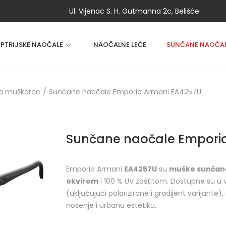
Ul. Vijenac S. H. Gutmanna 2c, Belišće
OPTRIJSKE NAOČALE
NAOČALNE LEĆE
SUNČANE NAOČA
za muškarce
/
Sunčane naočale Emporio Armani EA4257U
Sunčane naočale Empori
Emporio Armani
EA4257U
su
muške sunčane
okvirom
i 100 % UV zaštitom. Dostupne su u 
(uključujući polarizirane i gradijent varijant
nošenje i urbanu estetiku.