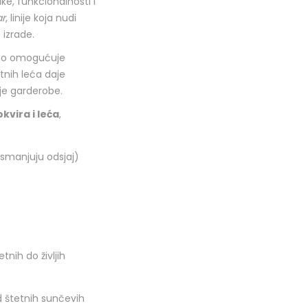
ke, funkcionalnosti i
ar
, linije koja nudi
 izrade.
što omogućuje
tnih leća daje
je garderobe.
kvira i leća
,
e smanjuju odsjaj)
etnih do življih
od štetnih sunčevih