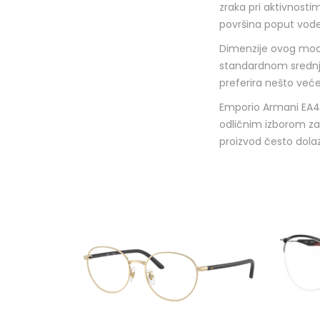
zraka pri aktivnosti
površina poput vode 
Dimenzije ovog mo
standardnom srednj
preferira nešto već
Emporio Armani EA4
odličnim izborom za
proizvod često dolaz