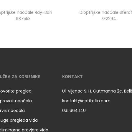
optrijske naočale Ray-Ban
Dioptrijske naočale Sferof
RB7553
SF2294
UŽBA ZA KORISNIKE
KONTAKT
ovorite pregled
Ul. Vijenac S. H. Gutmanna 2c, Bel
pravak naočala
kontakt@optikatin.com
rvis naočala
031 664 140
luge pregleda vida
eliminarne provjere vida