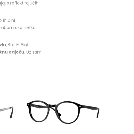
j s reflektirajućih
o ih čini
orabom ako netko
adu
, što ih čini
ntnu odjeću
. Uz sam