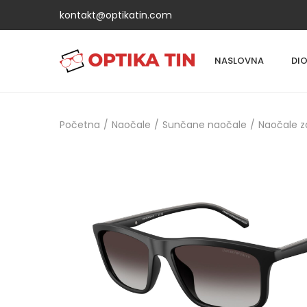
kontakt@optikatin.com
NASLOVNA
DI
Početna
/
Naočale
/
Sunčane naočale
/
Naočale 