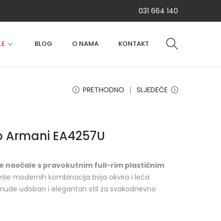
031 664 140
LE
BLOG
O NAMA
KONTAKT
PRETHODNO
SLJEDEĆE
o Armani EA4257U
 naočale s pravokutnim full-rim plastičnim
više modernih kombinacija boja okvira i leća
e), nude udoban i elegantan stil za svakodnevno