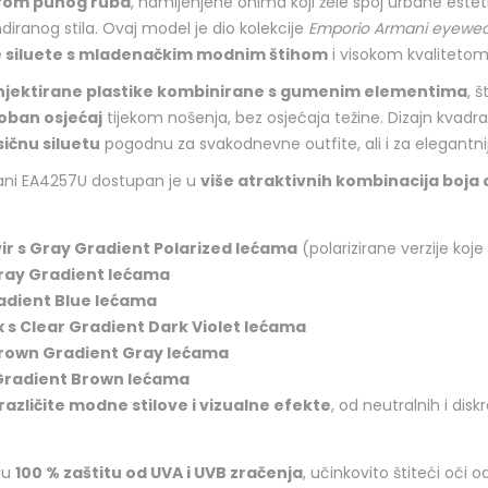
rom punog ruba
, namijenjene onima koji žele spoj urbane esteti
diranog stila. Ovaj model je dio kolekcije
Emporio Armani eyewe
e siluete s mladenačkim modnim štihom
i visokom kvalitetom
njektirane plastike kombinirane s gumenim elementima
, 
udoban osjećaj
tijekom nošenja, bez osjećaja težine. Dizajn kvadra
asičnu siluetu
pogodnu za svakodnevne outfite, ali i za elegantni
ni EA4257U dostupan je u
više atraktivnih kombinacija boja o
ir s Gray Gradient Polarized lećama
(polarizirane verzije koj
Gray Gradient lećama
adient Blue lećama
s Clear Gradient Dark Violet lećama
Brown Gradient Gray lećama
Gradient Brown lećama
različite modne stilove i vizualne efekte
, od neutralnih i diskr
.
ju
100 % zaštitu od UVA i UVB zračenja
, učinkovito štiteći oči 