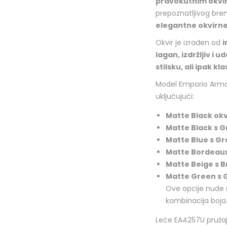
pravokutnim okvi
prepoznatljivog bren
elegantne okvirn
Okvir je izrađen od
i
lagan, izdržljiv i 
stilsku, ali ipak kl
Model Emporio Arma
uključujući:
Matte Black okv
Matte Black s 
Matte Blue s Gr
Matte Bordeaux 
Matte Beige s 
Matte Green s 
Ove opcije nude
kombinacija boja
Leće EA4257U pruža