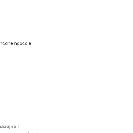
nčane naočale
dizajna
s