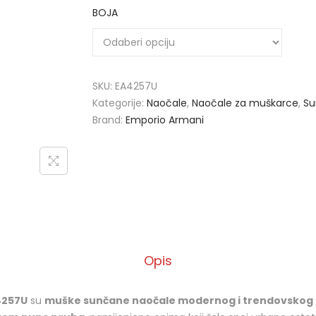
BOJA
SKU:
EA4257U
Kategorije:
Naočale
,
Naočale za muškarce
,
Su
Brand:
Emporio Armani
Opis
4257U
su
muške sunčane naočale modernog i trendovskog 