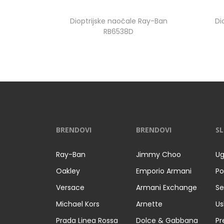
Dioptrijske naočale Ray-Ban
Di
RB6538D
BRENDOVI
BRENDOVI
SL
Ray-Ban
Jimmy Choo
Ug
Oakley
Emporio Armani
Po
Versace
Armani Exchange
Se
Michael Kors
Arnette
Us
Prada Linea Rossa
Dolce & Gabbana
Pr