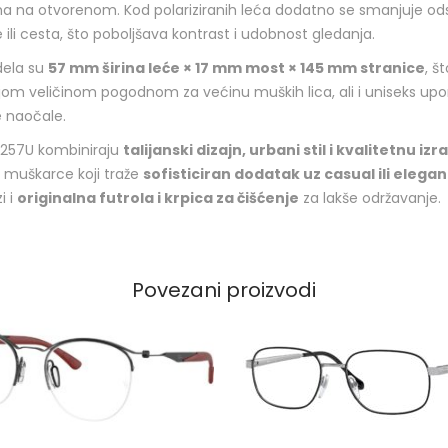
ma na otvorenom. Kod polariziranih leća dodatno se smanjuje odsja
ili cesta, što poboljšava kontrast i udobnost gledanja.
dela su
57 mm širina leće × 17 mm most × 145 mm stranice
, št
om veličinom pogodnom za većinu muških lica, ali i uniseks up
e naočale.
257U kombiniraju
talijanski dizajn, urbani stil i kvalitetnu izr
 muškarce koji traže
sofisticiran dodatak uz casual ili elega
i i
originalna futrola i krpica za čišćenje
za lakše održavanje.
Povezani proizvodi