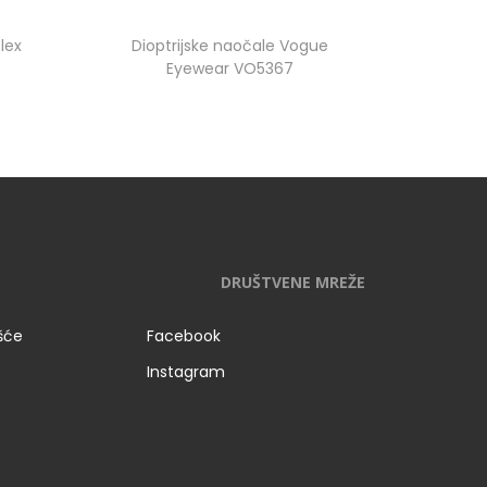
lex
Dioptrijske naočale Vogue
Eyewear VO5367
DRUŠTVENE MREŽE
išće
Facebook
Instagram