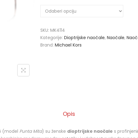
SKU:
MK4114
Kategorije:
Dioptrijske naočale
,
Naočale
,
Naoč
Brand:
Michael Kors
Opis
4
(model
Punta Mita
) su ženske
dioptrijske naočale
s profinje