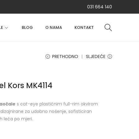
031 664 140
LE
BLOG
O NAMA
KONTAKT
PRETHODNO
SLJEDEĆE
el Kors MK4114
naočale
s cat-eye plastičnim full-rim okvirom
 dizajnirane za udobno nošenje, sofisticiran
h leća po mjeri.