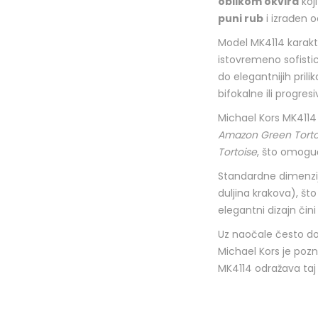
oblikom okvira
koj
puni rub
i izrađen 
Model MK4114 karakt
istovremeno sofistic
do elegantnijih prilik
bifokalne ili progre
Michael Kors MK4114
Amazon Green Torto
Tortoise
, što omogu
Standardne dimenzi
duljina krakova), što
elegantni dizajn čin
Uz naočale često do
Michael Kors je poz
MK4114 odražava taj s