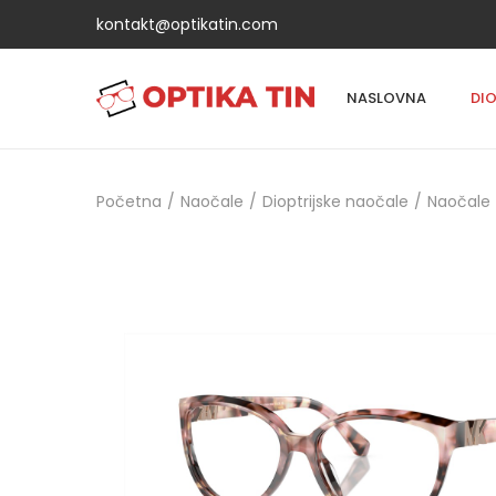
kontakt@optikatin.com
NASLOVNA
DI
Početna
/
Naočale
/
Dioptrijske naočale
/
Naočale 