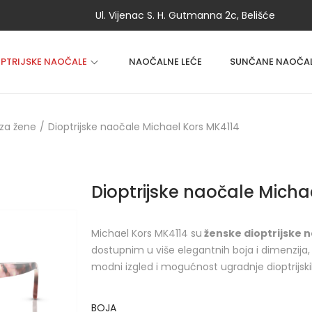
Ul. Vijenac S. H. Gutmanna 2c, Belišće
OPTRIJSKE NAOČALE
NAOČALNE LEĆE
SUNČANE NAOČA
za žene
/
Dioptrijske naočale Michael Kors MK4114
Dioptrijske naočale Micha
Michael Kors MK4114 su
ženske dioptrijske 
dostupnim u više elegantnih boja i dimenzija,
modni izgled i mogućnost ugradnje dioptrijski
BOJA