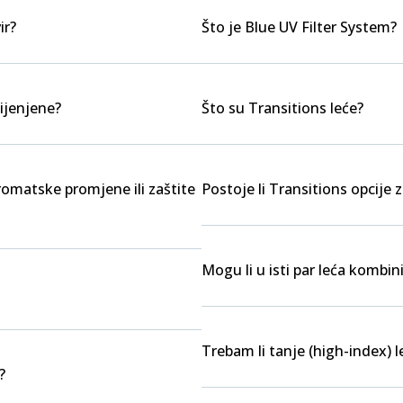
ir?
Što je Blue UV Filter System?
ijenjene?
Što su Transitions leće?
kromatske promjene ili zaštite
Postoje li Transitions opcije z
Mogu li u isti par leća kombini
Trebam li tanje (high-index) l
?