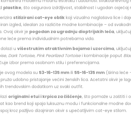
i kombinira modernu modnu estetiku i udobnost svakodnevnog no
od
plastike
, što osigurava izdržljivost, stabilnost i ugodan osjećaj 
erizira
stilizirani cat-eye oblik
koji vizualno naglašava lice i daj
iran izgled, idealan za različite modne kombinacije – od svakod
a. Ovaj okvir je
pogodan za ugradnju dioptrijskih leća
, uključ
sivne leće prema individualnim potrebama vida.
 dolazi u
višestrukim atraktivnim bojama i uzorcima
, uključ
ise
,
Dark Tortoise
,
Pink Pearlized Tortoise
i kombinacije poput
Bla
ćuje izbor prema osobnom stilu i preferencijama.
je ovog modela su
53-16-135 mm
ili
55-16-135 mm
(širina leće 
 pruža udobno pristajanje većini ženskih lica. Acetatni okvir je laga
i ih trendovskim dodatkom uz svaki outfit.
lazi
originalni etui i krpica za čišćenje
, što pomaže u zaštiti i
nat kao brend koji spaja luksuznu modu i funkcionalne modne d
poj kroz pažljivo dizajniran okvir s upečatljivim cat-eye stilom.