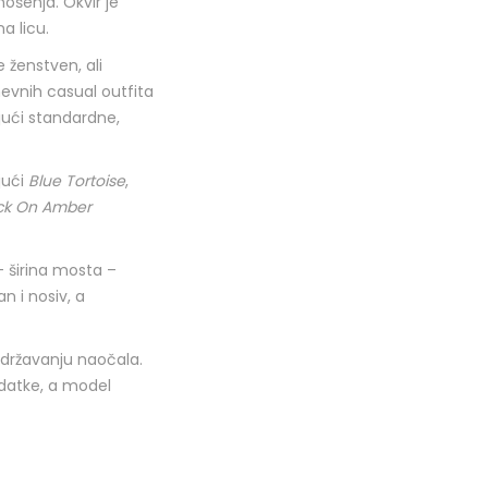
šenja. Okvir je
na licu.
e ženstven, ali
nevnih casual outfita
ujući standardne,
ujući
Blue Tortoise
,
ck On Amber
– širina mosta –
n i nosiv, a
 održavanju naočala.
odatke, a model