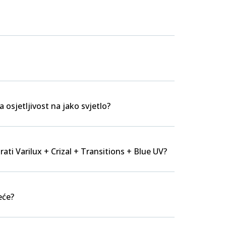
a osjetljivost na jako svjetlo?
rati Varilux + Crizal + Transitions + Blue UV?
eće?