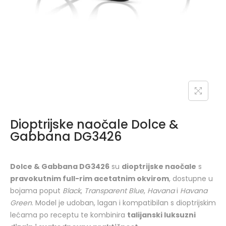
Dioptrijske naočale Dolce &
Gabbana DG3426
Dolce & Gabbana DG3426
su
dioptrijske naočale
s
pravokutnim full-rim acetatnim okvirom
, dostupne u
bojama poput
Black
,
Transparent Blue
,
Havana
i
Havana
Green
. Model je udoban, lagan i kompatibilan s dioptrijskim
lećama po receptu te kombinira
talijanski luksuzni