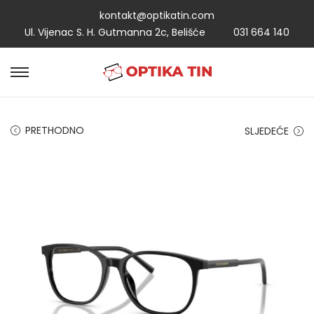
kontakt@optikatin.com
Ul. Vijenac S. H. Gutmanna 2c, Belišće
031 664 140
PRETHODNO
SLJEDEĆE