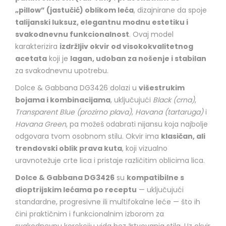
„pillow” (jastučić) oblikom leća
, dizajnirane da spoje
talijanski luksuz, elegantnu modnu estetiku i
svakodnevnu funkcionalnost
. Ovaj model
karakterizira
izdržljiv okvir od visokokvalitetnog
acetata
koji je
lagan, udoban za nošenje i stabilan
za svakodnevnu upotrebu.
Dolce & Gabbana DG3426 dolazi u
višestrukim
bojama i kombinacijama
, uključujući
Black (crna)
,
Transparent Blue (prozirno plava)
,
Havana (tartaruga)
i
Havana Green
, pa možeš odabrati nijansu koja najbolje
odgovara tvom osobnom stilu. Okvir ima
klasičan, ali
trendovski oblik prava kuta
, koji vizualno
uravnotežuje crte lica i pristaje različitim oblicima lica.
Dolce & Gabbana DG3426
su
kompatibilne s
dioptrijskim lećama po receptu
— uključujući
standardne, progresivne ili multifokalne leće — što ih
čini praktičnim i funkcionalnim izborom za
svakodnevnu korekciju vida bez žrtvovanja stila. Uz okvir