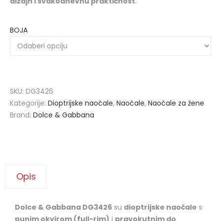
dizajn i svakodnevnu praktičnost
.
BOJA
SKU:
DG3426
Kategorije:
Dioptrijske naočale
,
Naočale
,
Naočale za žene
Brand:
Dolce & Gabbana
Opis
Dolce & Gabbana DG3426
su
dioptrijske naočale
s
punim okvirom (full-rim)
i
pravokutnim do