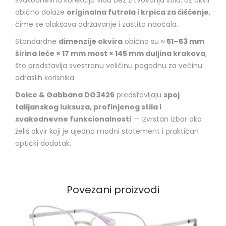
obično dolaze
originalna futrola i krpica za čišćenje
,
čime se olakšava održavanje i zaštita naočala.
Standardne
dimenzije okvira
obično su
≈ 51–53 mm
širina leće × 17 mm most × 145 mm duljina krakova
,
što predstavlja svestranu veličinu pogodnu za većinu
odraslih korisnika.
Dolce & Gabbana DG3426
predstavljaju
spoj
talijanskog luksuza, profinjenog stila i
svakodnevne funkcionalnosti
— izvrstan izbor ako
želiš okvir koji je ujedno modni statement i praktičan
optički dodatak.
Povezani proizvodi