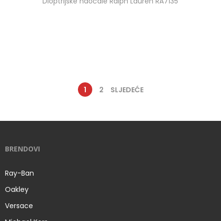
Dioptrijske naočale Ralph Lauren RA7135
1
2
SLJEDEĆE
BRENDOVI
Ray-Ban
Oakley
Versace