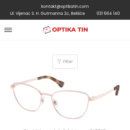
kontakt@optikatin.com
Ul. Vijenac S. H. Gutmanna 2c, Belišće
031 664 140
Filter