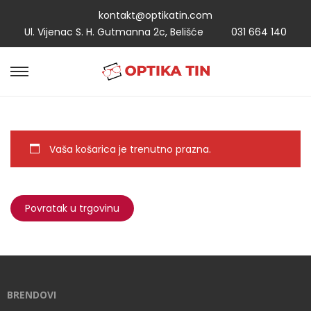
kontakt@optikatin.com
Ul. Vijenac S. H. Gutmanna 2c, Belišće
031 664 140
Vaša košarica je trenutno prazna.
Povratak u trgovinu
BRENDOVI